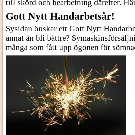
till skörd och bearbetning därefter.
Här
Gott Nytt Handarbetsår!
Sysidan önskar ett Gott Nytt Handarbet
annat än bli bättre? Symaskinsförsälj
många som fått upp ögonen för sömna