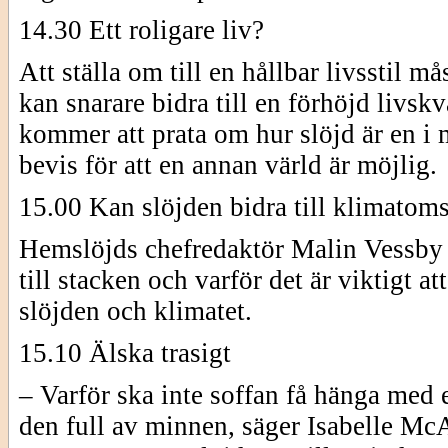
14.30 Ett roligare liv?
Att ställa om till en hållbar livsstil må
kan snarare bidra till en förhöjd livs
kommer att prata om hur slöjd är en i 
bevis för att en annan värld är möjlig.
15.00 Kan slöjden bidra till klimatom
Hemslöjds chefredaktör Malin Vessby ge
till stacken och varför det är viktigt a
slöjden och klimatet.
15.10 Älska trasigt
– Varför ska inte soffan få hänga med e
den full av minnen, säger Isabelle McAl