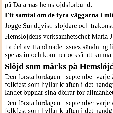
på Dalarnas hemslöjdsförbund.
Ett samtal om de fyra väggarna i mitt
Jögge Sundqvist, slöjdare och träkonst
Hemslöjdens verksamhetschef Maria J
Ta del av Handmade Issues sändning l
spelas in och kommer också att kunna s
Slöjd som märks på Hemslöj
Den första lördagen i september varje 
folkfest som hyllar kraften i det hand
landet öppnar sina dörrar för allmänhe
Den första lördagen i september varje 
folkfest som hyllar kraften i det hand