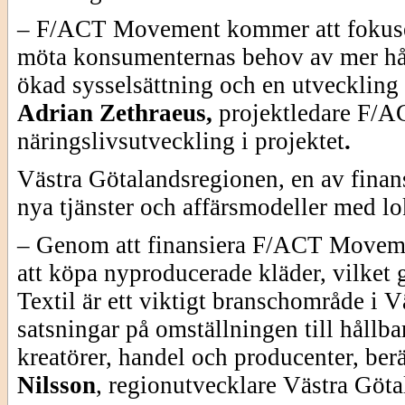
– F/ACT Movement kommer att fokuse
möta konsumenternas behov av mer håll
ökad sysselsättning och en utveckling 
Adrian Zethraeus,
projektledare F/A
näringslivsutveckling i projektet
.
Västra Götalandsregionen, en av finans
nya tjänster och affärsmodeller med lo
– Genom att finansiera F/ACT Movemen
att köpa nyproducerade kläder, vilket g
Textil är ett viktigt branschområde i 
satsningar på omställningen till hållba
kreatörer, handel och producenter, berä
Nilsson
,
regionutvecklare
Västra Göta