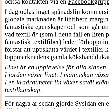
också kontakten via en
Facebookgrup
I dag odlas inget spånadslin kommersie
globala marknaden är linfibern margine
fantastiska egenskaper och som går utm
vad textil
är
(som i detta fall en liten
fantastisk textilfiber) leder förhoppni
förstår att uppskatta värdet i textilie
loppmarknadens gamla kökshanddukar
Linet är en upplevelse för alla sinnen.
I jorden växer linet.
I människan växe
I en kvadratmeter lin växer såväl kläd
textilkunskap.
För några år sedan gjorde Sysidan en e