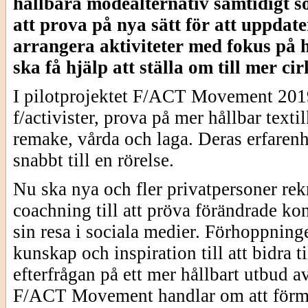
hållbara modealternativ samtidigt so
att prova på nya sätt för att uppdat
arrangera aktiviteter med fokus på h
ska få hjälp att ställa om till mer ci
I pilotprojektet F/ACT Movement 2019 
f/activister, prova på mer hållbar tex
remake, vårda och laga. Deras erfarenh
snabbt till en rörelse.
Nu ska nya och fler privatpersoner rek
coachning till att pröva förändrade k
sin resa i sociala medier. Förhoppning
kunskap och inspiration till att bidra 
efterfrågan på ett mer hållbart utbud av
F/ACT Movement handlar om att förme