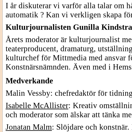
I år diskuterar vi varför alla talar om 
automatik ? Kan vi verkligen skapa fö
Kulturjournalisten Gunilla Kindstr
Årets moderator är kulturjournalist 
teaterproducent, dramaturg, utställni
kulturchef för Mittmedia med ansvar fö
Konstnärsnämnden. Även med i Hemslö
Medverkande
Malin Vessby: chefredaktör för tidnin
Isabelle McAllister
: Kreativ omställnin
och moderator som älskar att tänka me
Jonatan Malm
: Slöjdare och konstnär. 