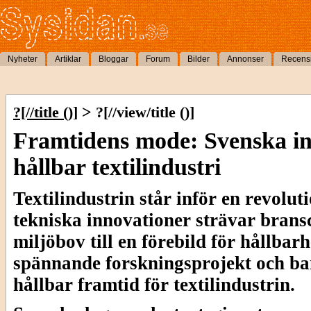
Nyheter
Artiklar
Bloggar
Forum
Bilder
Annonser
Recens
>
?[//title ()]
?[//view/title ()]
Framtidens mode: Svenska in
hållbar textilindustri
Textilindustrin står inför en revolu
tekniska innovationer strävar bransc
miljöbov till en förebild för hållbar
spännande forskningsprojekt och b
hållbar framtid för textilindustrin.