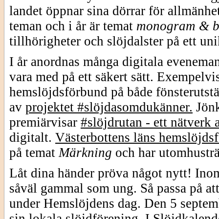
landet öppnar sina dörrar för allmänhe
teman och i år är temat
monogram & b
tillhörigheter och slöjdalster på ett uni
I år anordnas många digitala eveneman
vara med på ett säkert sätt. Exempelv
hemslöjdsförbund på både fönsterutstäl
av
projektet #slöjdasomdukänner.
Jön
premiärvisar
#slöjdrutan - ett nätverk 
digitalt.
Västerbottens läns hemslöjds
på temat
Märkning
och har utomhusträf
Låt dina händer pröva något nytt! Inom
såväl gammal som ung. Så passa på att 
under Hemslöjdens dag. Den 5 septemb
sin lokala slöjdförening. I
Slöjdkalend