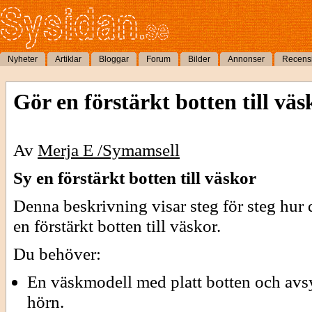
Nyheter
Artiklar
Bloggar
Forum
Bilder
Annonser
Recens
Gör en förstärkt botten till väs
Av
Merja E /Symamsell
Sy en förstärkt botten till väskor
Denna beskrivning visar steg för steg hur 
en förstärkt botten till väskor.
Du behöver:
En väskmodell med platt botten och av
hörn.