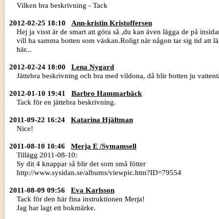
Vilken bra beskrivning - Tack
2012-02-25 18:10
Ann-kristin Kristoffersen
Hej ja visst är de smart att göra så ,du kan även lägga de på insi
vill ha samma botten som väskan.Roligt när någon tar sig tid att lä
här...
2012-02-24 18:00
Lena Nygard
Jättebra beskrivning och bra med vildona, då blir botten ju vattent
2012-01-10 19:41
Barbro Hammarbäck
Tack för en jättebra beskrivning.
2011-09-22 16:24
Katarina Hjältman
Nice!
2011-08-10 10:46
Merja E /Symamsell
Tillägg 2011-08-10:
Sy dit 4 knappar så blir det som små fötter
http://www.sysidan.se/albums/viewpic.htm?ID=79554
2011-08-09 09:56
Eva Karlsson
Tack för den här fina instruktionen Merja!
Jag har lagt ett bokmärke.