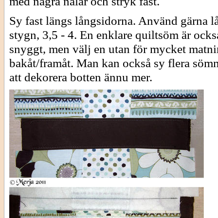
med några nålar och stryk fast.
Sy fast längs långsidorna. Använd gärna l
stygn, 3,5 - 4. En enklare quiltsöm är ocks
snyggt, men välj en utan för mycket matn
bakåt/framåt. Man kan också sy flera söm
att dekorera botten ännu mer.