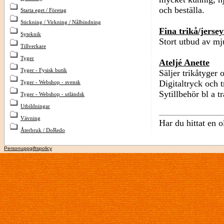
och beställa.
Starta eget / Företag
Stickning / Virkning / Nålbindning
Fina trikå/jerse
Syteknik
Stort utbud av mju
Tillverkare
Tyger
Ateljé Anette
Tyger - Fysisk butik
Säljer trikåtyger 
Digitaltryck och t
Tyger - Webshop - svensk
Sytillbehör bl a 
Tyger - Webshop - utländsk
Utbildningar
Vävning
Har du hittat en 
Återbruk / DoRedo
Personuppgiftspolicy