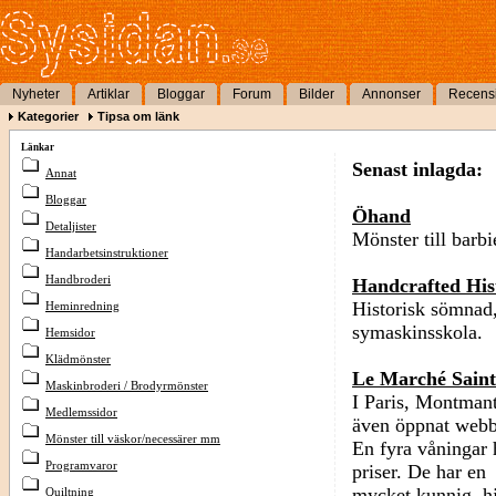
Nyheter
Artiklar
Bloggar
Forum
Bilder
Annonser
Recens
Kategorier
Tipsa om länk
Länkar
Senast inlagda:
Annat
Bloggar
Öhand
Detaljister
Mönster till barb
Handarbetsinstruktioner
Handbroderi
Handcrafted His
Historisk sömnad,
Heminredning
symaskinsskola.
Hemsidor
Klädmönster
Le Marché Saint
Maskinbroderi / Brodyrmönster
I Paris, Montmant
Medlemssidor
även öppnat webb
Mönster till väskor/necessärer mm
En fyra våningar 
Programvaror
priser. De har en
mycket kunnig, hj
Quiltning