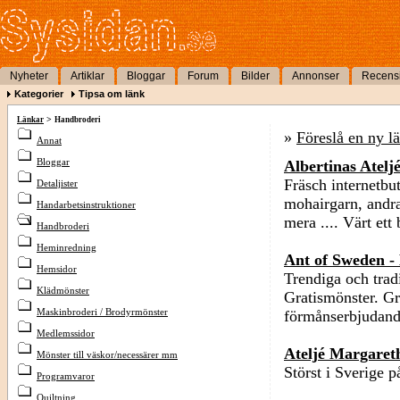
Nyheter
Artiklar
Bloggar
Forum
Bilder
Annonser
Recens
Kategorier
Tipsa om länk
>
Länkar
Handbroderi
»
Föreslå en ny l
Annat
Bloggar
Albertinas Atelj
Fräsch internetbut
Detaljister
mohairgarn, andra
Handarbetsinstruktioner
mera .... Värt ett 
Handbroderi
Heminredning
Ant of Sweden -
Hemsidor
Trendiga och tradi
Klädmönster
Gratismönster. G
Maskinbroderi / Brodyrmönster
förmånserbjudand
Medlemssidor
Ateljé Margaret
Mönster till väskor/necessärer mm
Störst i Sverige p
Programvaror
Quiltning