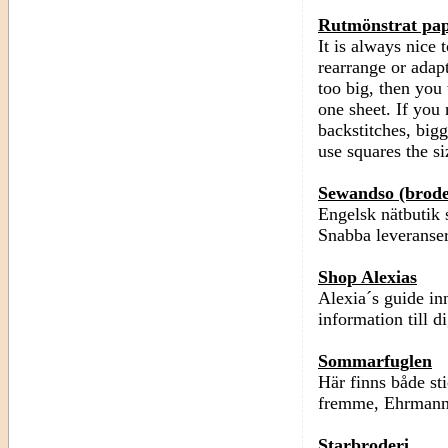
Rutmönstrat pap
It is always nice 
rearrange or adapt
too big, then you
one sheet. If yo
backstitches, bigg
use squares the si
Sewandso (brod
Engelsk nätbutik 
Snabba leveranser,
Shop Alexias
Alexia´s guide inn
information till d
Sommarfuglen
Här finns både st
fremme, Ehrmann 
Starbroderi