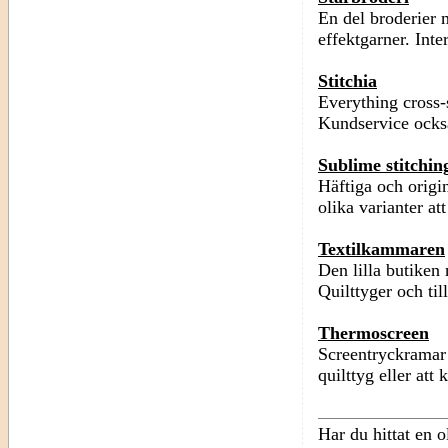
En del broderier 
effektgarner. Inte
Stitchia
Everything cross-s
Kundservice ocks
Sublime stitchin
Häftiga och origi
olika varianter a
Textilkammaren
Den lilla butiken
Quilttyger och til
Thermoscreen
Screentryckramar m
quilttyg eller at
Har du hittat en 