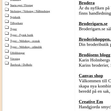
Brodera
Starta eget / Företag
Är du nyfiken på 
Stickning / Virkning / Nålbindning
finns handledning
Syteknik
Broderigarn.se
Tillverkare
Broderigarn.se säl
Tyger
Tyger - Fysisk butik
Broderishoppen.
Tyger - Webshop - svensk
Din brodeributik 
Tyger - Webshop - utländsk
Utbildningar
Brodösens blogg
Vävning
Karin Holmbergs 
Karins broderier,
Återbruk / DoRedo
Canvas shop
Välkommen till Ca
skapa nya kombina
beredd på en sak,
Creative Em
Handgjorda smyck