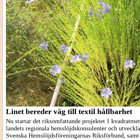
Linet bereder väg till textil hållbarhet
Nu startar det riksomfattande projektet 1 kvadratmet
landets regionala hemslöjdskonsulenter och utveckl
Svenska Hemslöjdsföreningarnas Riksförbund, samt