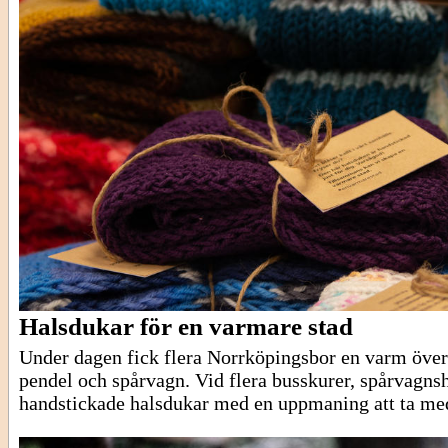
Halsdukar för en varmare stad
Under dagen fick flera Norrköpingsbor en varm över
pendel och spårvagn. Vid flera busskurer, spårvagnsh
handstickade halsdukar med en uppmaning att ta m