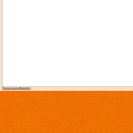
Personuppgiftspolicy