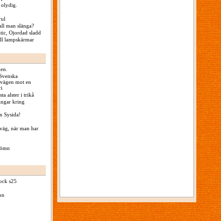
 olydig.
rul
all man slänga?
ic, Ojordad sladd
till lampskärmar
gen.
Svenska
 vägen mot en
ri
ta alster i trikå
ingar kring
n Sysida!
iväg, när man har
 sömn
ock s25
on