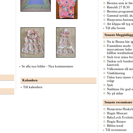
Bernina som är lite
Rimoldi 27 B.30
Bernina programst
Gammal sytråd, sk
Husqvarna Automat
Att klippa till tyg 
»
Till alla forum
Senaste blogginlägg
Nu är Bonna här i
Framtidens mode: 
innovationer leder
hållbar textilindust
Stolt över mina förs
Tankar och funder
hantverk
»
Se alla nya bilder
-
Nya kommentarer
Välkommen till mi
Västklänning
Tiden bara rinner 
Kalendern
roligt
Sjuk
»
Till kalendern
Nattlinne för god
Ny på sidan
Senaste recensioner
Husqvarna Huskyl
Hugin Muscari
BabyLock Evoluti
Hugin Rosace
Bibbis textil
»
Till recensioner