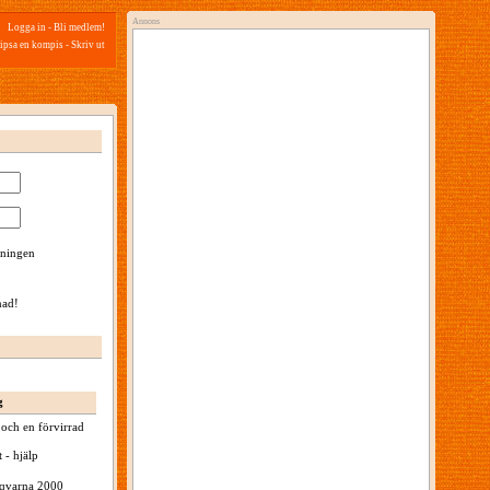
Annons
Logga in
-
Bli medlem!
ipsa en kompis
-
Skriv ut
ningen
nad!
g
och en förvirrad
 - hjälp
sqvarna 2000