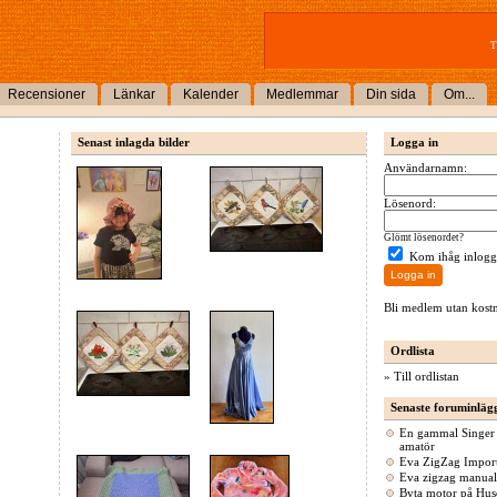
T
Recensioner
Länkar
Kalender
Medlemmar
Din sida
Om...
Senast inlagda bilder
Logga in
Användarnamn:
Lösenord:
Glömt lösenordet?
Kom ihåg inlogg
Bli medlem utan kost
Ordlista
»
Till ordlistan
Senaste foruminläg
En gammal Singer 
amatör
Eva ZigZag Import
Eva zigzag manual
Byta motor på Hu