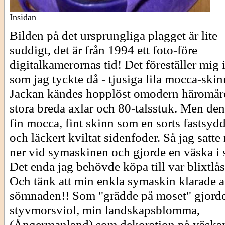
Insidan
Bilden på det ursprungliga plagget är lite
suddigt, det är från 1994 ett foto-före
digitalkamerornas tid! Det föreställer mig 
som jag tyckte då - tjusiga lila mocca-skin
Jackan kändes hopplöst omodern häromår
stora breda axlar och 80-talsstuk. Men de
fin mocca, fint skinn som en sorts fastsydd
och läckert kviltat sidenfoder. Så jag satte
ner vid symaskinen och gjorde en väska i s
Det enda jag behövde köpa till var blixtlås
Och tänk att min enkla symaskin klarade 
sömnaden!! Som "grädde på moset" gjorde
styvmorsviol, min landskapsblomma,
(Ångermanland) som dekoration på väska