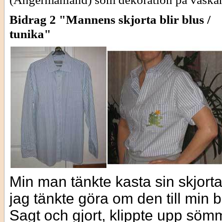
Bidrag 2 "Mannens skjorta blir blus /
tunika"
Min man tänkte kasta sin skjort
jag tänkte göra om den till min b
Sagt och gjort, klippte upp sö