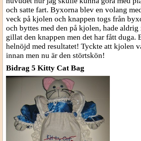
huvudet hur jag skulle kunna göra med p
och satte fart. Byxorna blev en volang me
veck på kjolen och knappen togs från byx
och byttes med den på kjolen, hade aldrig 
gillat den knappen men det har fått duga. 
helnöjd med resultatet! Tyckte att kjolen 
innan men nu är den störtskön!
Bidrag 5 Kitty Cat Bag