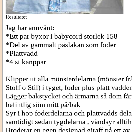
Resultatet
Jag har annvänt:
*Ett par byxor i babycord storlek 158
*Del av gammalt påslakan som foder
*Plattvadd
*4 st kanppar
Klipper ut alla mönsterdelarna (mönster fr
Stoff o Stil) i tyget, foder plus platt vadde
Lägger bakstycket och ärmarna så dom får
befintlig söm mitt på/bak
Syr i hop foderdelarna och plattvadds del
samtidigt sedan tygdelarna , vändsyr allti
Broderar en egen designad giraff på ett av