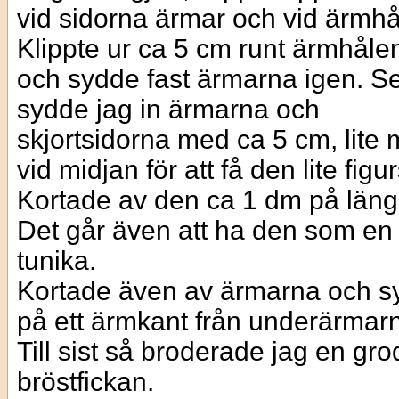
vid sidorna ärmar och vid ärmhå
Klippte ur ca 5 cm runt ärmhål
och sydde fast ärmarna igen. S
sydde jag in ärmarna och
skjortsidorna med ca 5 cm, lite 
vid midjan för att få den lite figu
Kortade av den ca 1 dm på län
Det går även att ha den som en
tunika.
Kortade även av ärmarna och s
på ett ärmkant från underärmar
Till sist så broderade jag en gr
bröstfickan.