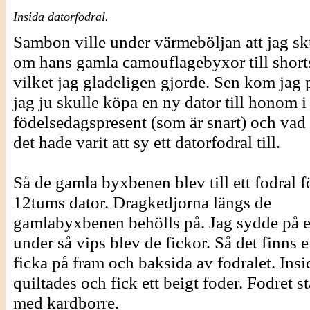
Insida datorfodral.
Sambon ville under värmeböljan att jag sk
om hans gamla camouflagebyxor till short
vilket jag gladeligen gjorde. Sen kom jag p
jag ju skulle köpa en ny dator till honom i
födelsedagspresent (som är snart) och vad 
det hade varit att sy ett datorfodral till.
Så de gamla byxbenen blev till ett fodral f
12tums dator. Dragkedjorna längs de
gamlabyxbenen behölls på. Jag sydde på e
under så vips blev de fickor. Så det finns e
ficka på fram och baksida av fodralet. Ins
quiltades och fick ett beigt foder. Fodret s
med kardborre.