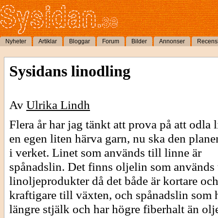
Nyheter
Artiklar
Bloggar
Forum
Bilder
Annonser
Recens
Sysidans linodling
Av
Ulrika Lindh
Flera år har jag tänkt att prova på att odla li
en egen liten härva garn, nu ska den plane
i verket. Linet som används till linne är
spånadslin. Det finns oljelin som används t
linoljeprodukter då det både är kortare oc
kraftigare till växten, och spånadslin som 
längre stjälk och har högre fiberhalt än olje