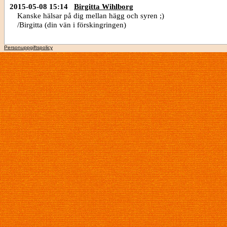
2015-05-08 15:14
Birgitta Wihlborg
Kanske hälsar på dig mellan hägg och syren ;)
/Birgitta (din vän i förskingringen)
Personuppgiftspolicy