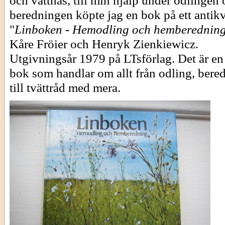
och vattnas, till min hjälp under odlingen o
beredningen köpte jag en bok på ett antikv
"
Linboken - Hemodling och hemberednin
Kåre Fröier och Henryk Zienkiewicz.
Utgivningsår 1979 på LTsförlag. Det är en
bok som handlar om allt från odling, bere
till tvättråd med mera.