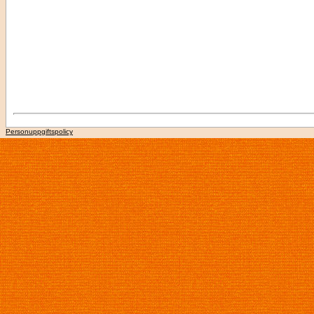
Personuppgiftspolicy