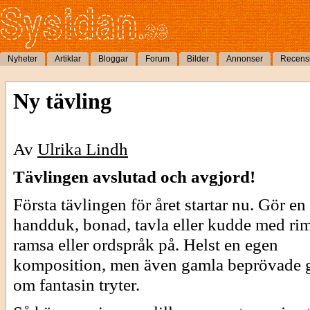
Nyheter
Artiklar
Bloggar
Forum
Bilder
Annonser
Recens
Ny tävling
Av
Ulrika Lindh
Tävlingen avslutad och avgjord!
Första tävlingen för året startar nu. Gör en
handduk, bonad, tavla eller kudde med rim
ramsa eller ordspråk på. Helst en egen
komposition, men även gamla beprövade g
om fantasin tryter.