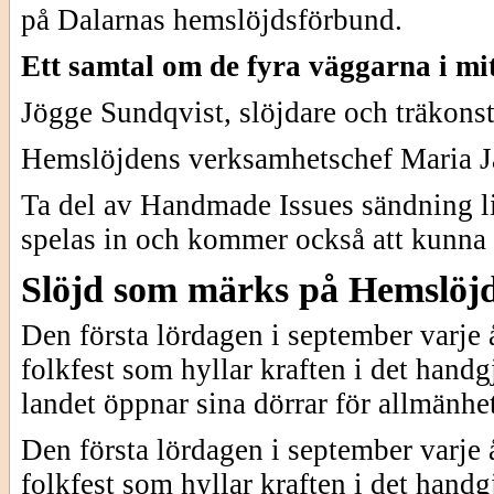
på Dalarnas hemslöjdsförbund.
Ett samtal om de fyra väggarna i mitt
Jögge Sundqvist, slöjdare och träkonst
Hemslöjdens verksamhetschef Maria J
Ta del av Handmade Issues sändning l
spelas in och kommer också att kunna s
Slöjd som märks på Hemslöj
Den första lördagen i september varje 
folkfest som hyllar kraften i det hand
landet öppnar sina dörrar för allmänhe
Den första lördagen i september varje 
folkfest som hyllar kraften i det hand