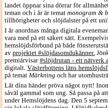
landet öppnar sina dörrar för allmänhe
teman och i år är temat
monogram & b
tillhörigheter och slöjdalster på ett uni
I år anordnas många digitala eveneman
vara med på ett säkert sätt. Exempelv
hemslöjdsförbund på både fönsterutstäl
av
projektet #slöjdasomdukänner.
Jön
premiärvisar
#slöjdrutan - ett nätverk 
digitalt.
Västerbottens läns hemslöjds
på temat
Märkning
och har utomhusträf
Låt dina händer pröva något nytt! Inom
såväl gammal som ung. Så passa på att 
under Hemslöjdens dag. Den 5 septemb
sin lokala slöjdförening. I
Slöjdkalend