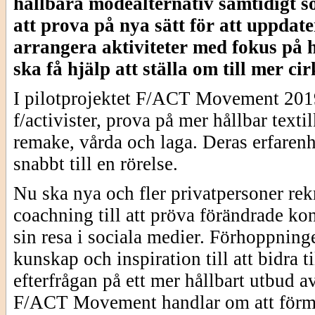
hållbara modealternativ samtidigt so
att prova på nya sätt för att uppdat
arrangera aktiviteter med fokus på h
ska få hjälp att ställa om till mer ci
I pilotprojektet F/ACT Movement 2019 
f/activister, prova på mer hållbar tex
remake, vårda och laga. Deras erfarenh
snabbt till en rörelse.
Nu ska nya och fler privatpersoner rek
coachning till att pröva förändrade k
sin resa i sociala medier. Förhoppning
kunskap och inspiration till att bidra 
efterfrågan på ett mer hållbart utbud av
F/ACT Movement handlar om att förme