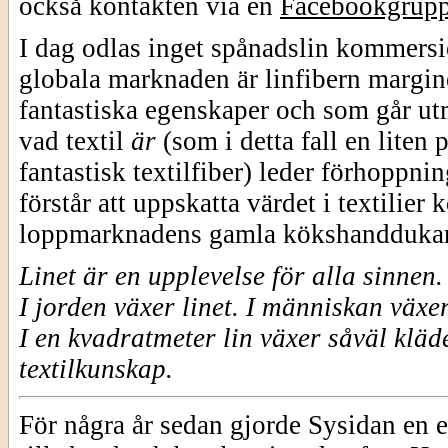
också kontakten via en
Facebookgrup
I dag odlas inget spånadslin kommersie
globala marknaden är linfibern margine
fantastiska egenskaper och som går utm
vad textil
är
(som i detta fall en liten
fantastisk textilfiber) leder förhoppni
förstår att uppskatta värdet i textilie
loppmarknadens gamla kökshanddukar
Linet är en upplevelse för alla sinnen.
I jorden växer linet.
I människan växe
I en kvadratmeter lin växer såväl kläd
textilkunskap.
För några år sedan gjorde Sysidan en e