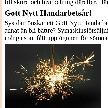
till skörd och bearbetning därefter.
Här
Gott Nytt Handarbetsår!
Sysidan önskar ett Gott Nytt Handarbet
annat än bli bättre? Symaskinsförsälj
många som fått upp ögonen för sömna