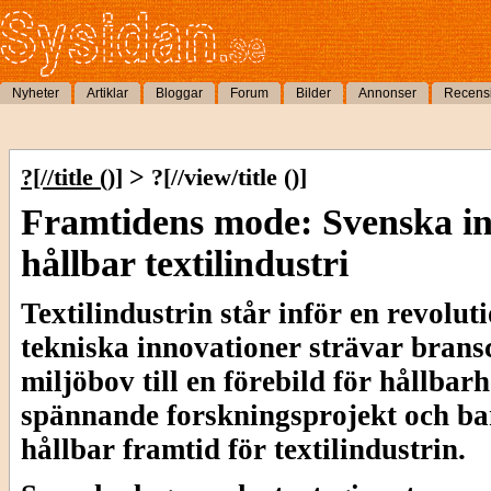
Nyheter
Artiklar
Bloggar
Forum
Bilder
Annonser
Recens
>
?[//title ()]
?[//view/title ()]
Framtidens mode: Svenska in
hållbar textilindustri
Textilindustrin står inför en revolu
tekniska innovationer strävar bransc
miljöbov till en förebild för hållbar
spännande forskningsprojekt och b
hållbar framtid för textilindustrin.