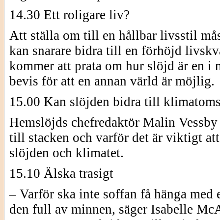
14.30 Ett roligare liv?
Att ställa om till en hållbar livsstil må
kan snarare bidra till en förhöjd livs
kommer att prata om hur slöjd är en i 
bevis för att en annan värld är möjlig.
15.00 Kan slöjden bidra till klimatom
Hemslöjds chefredaktör Malin Vessby ge
till stacken och varför det är viktigt a
slöjden och klimatet.
15.10 Älska trasigt
– Varför ska inte soffan få hänga med e
den full av minnen, säger Isabelle McAl