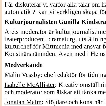
I år diskuterar vi varför alla talar om 
automatik ? Kan vi verkligen skapa fö
Kulturjournalisten Gunilla Kindstr
Årets moderator är kulturjournalist 
teaterproducent, dramaturg, utställni
kulturchef för Mittmedia med ansvar fö
Konstnärsnämnden. Även med i Hemslö
Medverkande
Malin Vessby: chefredaktör för tidnin
Isabelle McAllister
: Kreativ omställnin
och moderator som älskar att tänka me
Jonatan Malm
: Slöjdare och konstnär. 