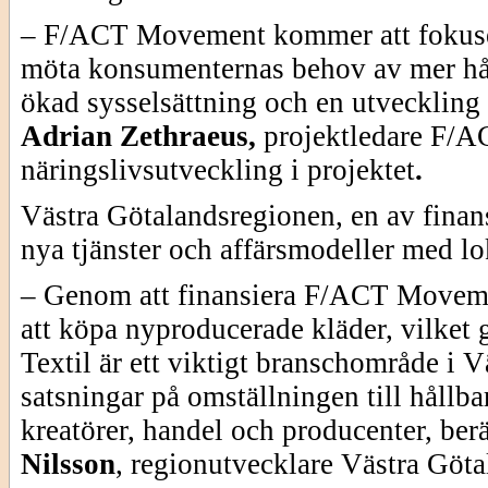
– F/ACT Movement kommer att fokuse
möta konsumenternas behov av mer håll
ökad sysselsättning och en utveckling 
Adrian Zethraeus,
projektledare F/A
näringslivsutveckling i projektet
.
Västra Götalandsregionen, en av finans
nya tjänster och affärsmodeller med lo
– Genom att finansiera F/ACT Movemen
att köpa nyproducerade kläder, vilket g
Textil är ett viktigt branschområde i 
satsningar på omställningen till hållba
kreatörer, handel och producenter, berä
Nilsson
,
regionutvecklare
Västra Göta