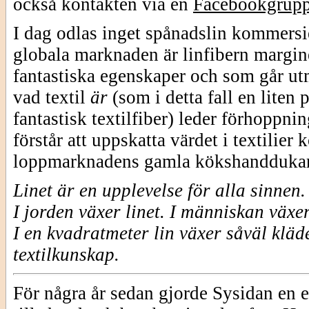
också kontakten via en
Facebookgrup
I dag odlas inget spånadslin kommersie
globala marknaden är linfibern margine
fantastiska egenskaper och som går utm
vad textil
är
(som i detta fall en liten
fantastisk textilfiber) leder förhoppni
förstår att uppskatta värdet i textilie
loppmarknadens gamla kökshanddukar
Linet är en upplevelse för alla sinnen.
I jorden växer linet.
I människan växe
I en kvadratmeter lin växer såväl kläd
textilkunskap.
För några år sedan gjorde Sysidan en e