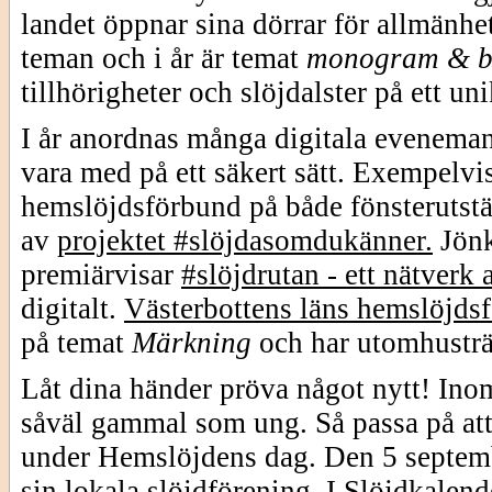
landet öppnar sina dörrar för allmänhe
teman och i år är temat
monogram & b
tillhörigheter och slöjdalster på ett uni
I år anordnas många digitala eveneman
vara med på ett säkert sätt. Exempelv
hemslöjdsförbund på både fönsterutstäl
av
projektet #slöjdasomdukänner.
Jön
premiärvisar
#slöjdrutan - ett nätverk 
digitalt.
Västerbottens läns hemslöjds
på temat
Märkning
och har utomhusträf
Låt dina händer pröva något nytt! Inom
såväl gammal som ung. Så passa på att 
under Hemslöjdens dag. Den 5 septemb
sin lokala slöjdförening. I
Slöjdkalend