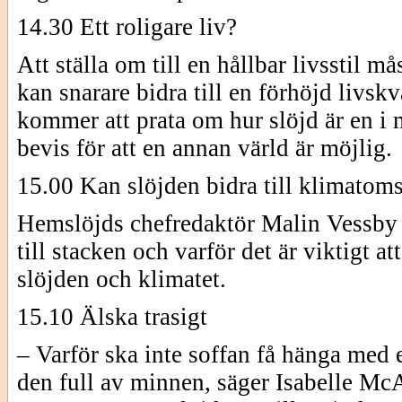
14.30 Ett roligare liv?
Att ställa om till en hållbar livsstil må
kan snarare bidra till en förhöjd livs
kommer att prata om hur slöjd är en i 
bevis för att en annan värld är möjlig.
15.00 Kan slöjden bidra till klimatom
Hemslöjds chefredaktör Malin Vessby ge
till stacken och varför det är viktigt a
slöjden och klimatet.
15.10 Älska trasigt
– Varför ska inte soffan få hänga med e
den full av minnen, säger Isabelle McAl