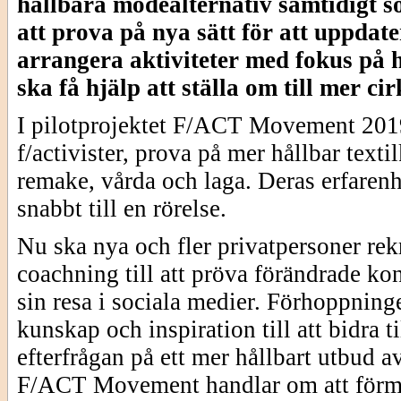
hållbara modealternativ samtidigt so
att prova på nya sätt för att uppdat
arrangera aktiviteter med fokus på h
ska få hjälp att ställa om till mer ci
I pilotprojektet F/ACT Movement 2019 
f/activister, prova på mer hållbar tex
remake, vårda och laga. Deras erfarenh
snabbt till en rörelse.
Nu ska nya och fler privatpersoner rek
coachning till att pröva förändrade k
sin resa i sociala medier. Förhoppning
kunskap och inspiration till att bidra 
efterfrågan på ett mer hållbart utbud av
F/ACT Movement handlar om att förme