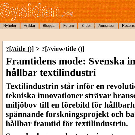
Nyheter
Artiklar
Bloggar
Forum
Bilder
Annonser
Recens
>
?[//title ()]
?[//view/title ()]
Framtidens mode: Svenska in
hållbar textilindustri
Textilindustrin står inför en revolu
tekniska innovationer strävar bransc
miljöbov till en förebild för hållbar
spännande forskningsprojekt och b
hållbar framtid för textilindustrin.