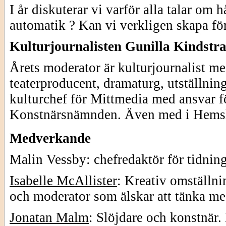
I år diskuterar vi varför alla talar om 
automatik ? Kan vi verkligen skapa fö
Kulturjournalisten Gunilla Kindstr
Årets moderator är kulturjournalist 
teaterproducent, dramaturg, utställni
kulturchef för Mittmedia med ansvar fö
Konstnärsnämnden. Även med i Hemslö
Medverkande
Malin Vessby: chefredaktör för tidnin
Isabelle McAllister
: Kreativ omställnin
och moderator som älskar att tänka me
Jonatan Malm
: Slöjdare och konstnär. 