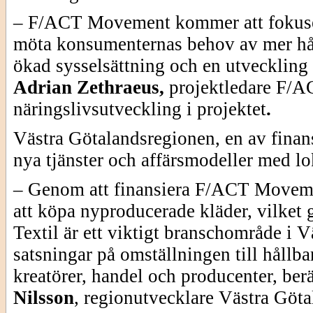
– F/ACT Movement kommer att fokuse
möta konsumenternas behov av mer håll
ökad sysselsättning och en utveckling 
Adrian Zethraeus,
projektledare F/A
näringslivsutveckling i projektet
.
Västra Götalandsregionen, en av finans
nya tjänster och affärsmodeller med lo
– Genom att finansiera F/ACT Movemen
att köpa nyproducerade kläder, vilket g
Textil är ett viktigt branschområde i 
satsningar på omställningen till hållba
kreatörer, handel och producenter, berä
Nilsson
,
regionutvecklare
Västra Göta