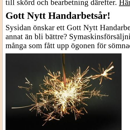
till skörd och bearbetning därefter.
Här
Gott Nytt Handarbetsår!
Sysidan önskar ett Gott Nytt Handarbet
annat än bli bättre? Symaskinsförsälj
många som fått upp ögonen för sömna