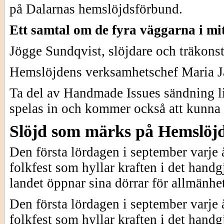
på Dalarnas hemslöjdsförbund.
Ett samtal om de fyra väggarna i mitt
Jögge Sundqvist, slöjdare och träkonst
Hemslöjdens verksamhetschef Maria J
Ta del av Handmade Issues sändning l
spelas in och kommer också att kunna s
Slöjd som märks på Hemslöj
Den första lördagen i september varje 
folkfest som hyllar kraften i det hand
landet öppnar sina dörrar för allmänhe
Den första lördagen i september varje 
folkfest som hyllar kraften i det hand