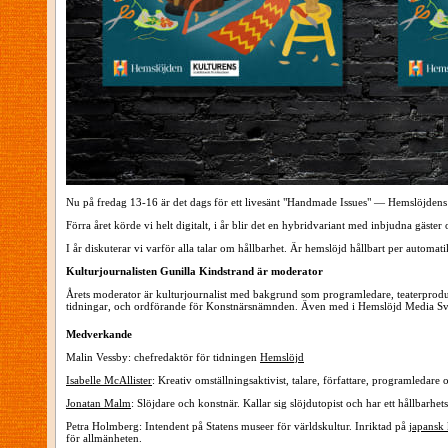
Nu på fredag 13-16 är det dags för ett livesänt "Handmade Issues" — Hemslöjdens
Förra året körde vi helt digitalt, i år blir det en hybridvariant med inbjudna gäste
I år diskuterar vi varför alla talar om hållbarhet. Är hemslöjd hållbart per automa
Kulturjournalisten Gunilla Kindstrand är moderator
Årets moderator är kulturjournalist med bakgrund som programledare, teaterprodu
tidningar, och ordförande för Konstnärsnämnden. Även med i Hemslöjd Media Sver
Medverkande
Malin Vessby: chefredaktör för tidningen
Hemslöjd
Isabelle McAllister
: Kreativ omställningsaktivist, talare, författare, programledar
Jonatan Malm
: Slöjdare och konstnär. Kallar sig slöjdutopist och har ett hållbarhe
Petra Holmberg: Intendent på Statens museer för världskultur. Inriktad på
japansk
för allmänheten.