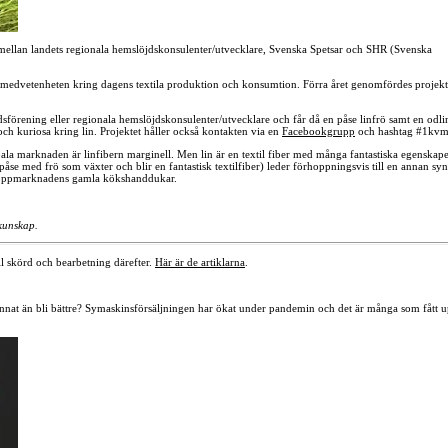
 mellan landets regionala hemslöjdskonsulenter/utvecklare, Svenska Spetsar och SHR (Svenska
t öka medvetenheten kring dagens textila produktion och konsumtion. Förra året genomfördes projekt
jdsförening eller regionala hemslöjdskonsulenter/utvecklare och får då en påse linfrö samt en odl
h kuriosa kring lin. Projektet håller också kontakten via en
Facebookgrupp
och hashtag #1kvm
obala marknaden är linfibern marginell. Men lin är en textil fiber med många fantastiska egenskap
n påse med frö som växter och blir en fantastisk textilfiber) leder förhoppningsvis till en annan sy
på loppmarknadens gamla kökshanddukar.
lkunskap.
ll skörd och bearbetning därefter.
Här är de artiklarna
.
 annat än bli bättre? Symaskinsförsäljningen har ökat under pandemin och det är många som fått 