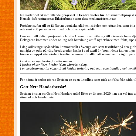
Nu startar det riksomfattande
projektet 1 kvadratmeter lin
. Ett samarbetsprojekt
Hemslöjdsföreningarnas Riksförbund) samt dess medlemsföreningar.
Projektet syftar till att få fler att upptäcka glädjen i slöjden och görandet, sam
och runt 700 personer var med och odlade spånadslin.
Den som vill delta i projektet och odla 1 kvm lin anmäler sig till närmaste hemslö
Deltagarna kommer under odling och beredning att få nyhetsbrev med fakta, tips oc
I dag odlas inget spånadslin kommersiellt i Sverige och som textilfiber på den gl
utmärkt att odla på våra breddgrader. Insikt i vad textil
är
(som i detta fall en lite
förstår att uppskatta värdet i textilier kommer för alltid att se med andra ögon 
Linet är en upplevelse för alla sinnen.
I jorden växer linet.
I människan växer kunskap.
I en kvadratmeter lin växer såväl kläder, isolering och mat, som handlag och texti
För några år sedan gjorde Sysidan en egen linodling som gick att följa från sådd ti
Gott Nytt Handarbetsår!
Sysidan önskar ett Gott Nytt Handarbetsår! Efter ett år som 2020 kan det väl inte
sömnad och handarbete.