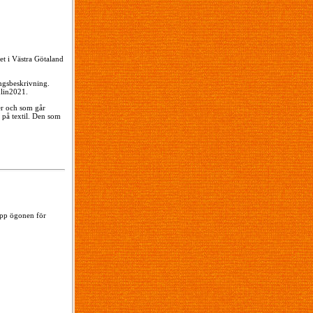
et i Västra Götaland
ingsbeskrivning.
lin2021.
er och som går
n på textil. Den som
upp ögonen för