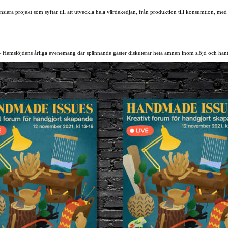
ansiera projekt som syftar till att utveckla hela värdekedjan, från produktion till konsumtion, med
— Hemslöjdens årliga evenemang där spännande gäster diskuterar heta ämnen inom slöjd och han