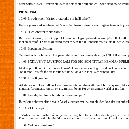
Stipendiater 2021. Tretton slöjdare tar emot sina stipendier under Handmade Issue
PROGRAM
13.00 Introduktion: Varför pratar alla om hållbarhet?
Hemslöjdens verksamhetschef Maria Jacobsson introducerar dagens tema och prese
13.10 ”Den operfekta skönheten”
Boro och Kintsugi är två uppmärksammade lagningstekniker som går tillbaka till ti
mellan föremål i Världskulturmuséernas samlingar, japansk estetik, smak och eko
13.40 Stipendieutdelning
Var med och hylla våra 11 stipendiater som tillsammans delar på 130 000 kronor 
14.00 EXKLUSIVT PAUSPROGRAM FÖR DIG SOM TITTAR HEMMA / PUBLI
Medan publiken på plats tar en bensträckare serverar vi dig som tittar hemma en
Johansson. Efteråt får du möjlighet att bekanta dig med våra stipendiater.
14.30 Ett roligare liv?
Att ställa om till en hållbar livsstil måste inte innebära att livet blir tråkigare. 
material formulerad utopi, ett urgammalt bevis för att en annan värld är möjlig.
15.00 Kan slöjden bidra till klimatomställningen?
Hemslöjds chefredaktör Malin Vessby ger sin syn på hur slöjden kan dra sitt strå til
15.10 Älska trasigt
– Varför ska inte soffan få hänga med ett tag till? Dels funkar den toppen, dels är
Kindstrand och Isabelle McCallister tar avstamp i artikeln i ett samtal om kreativ om
15.30 Vad tar vi med oss?