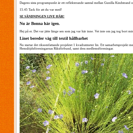
Dagens sista programpunkt är ett reflekterande samtal mellan Gunilla Kindstrand
15.45 Tack för att du var med!
SE SÄNDNINGEN LIVE HÄR!
Nu är Bonna här igen.
Hej på er. Det var jätte länge sen som jag var här inne. Vet inte om jag tog bort 
Linet bereder väg till textil hållbarhet
Nu startar det riksomfattande projektet 1 kvadratmeter lin. Ett samarbetsprojekt 
Hemslöjdsföreningarnas Riksförbund, samt dess medlemsföreningar.