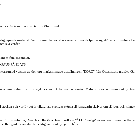
s.
nterar årets moderator Gunilla Kindstrand.
dig japansk medeltid. Vad förenar de två teknikerna och hur skiljer de sig åt? Petra Holmberg be
nomiska värden.
genom fem stipendier.
KPAUS PÅ PLATS
 livestreamad version av den uppmärksammade utställningen ”BORO” från Östasiatiska muséet. Gu
Det kan snarare bidra till en förhöjd livskvalitet. Det menar Jonatan Malm som även kommer att prata 
l stacken och varför det är viktigt att Sveriges största slöjdmagasin skriver om slöjden och klimate
 den full av minnen, säger Isabelle McAllister i artikeln ”Älska Trasigt” ur senaste numret av Hems
ställningsaktivism där det viktigaste är att grejerna håller.