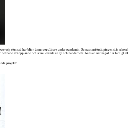
andarbete och sömnad har blivit ännu populärare under pandemin. Symaskinsförsäljningen slår reko
t är det både avkopplande och stimulerande att sy och handarbeta. Känslan när något blir färdigt e
nde projekt!