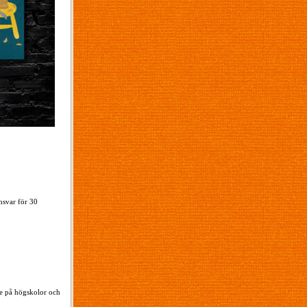
nsvar för 30
ode på högskolor och