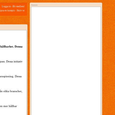
Annons
Logga in
-
Bli medlem!
ipsa en kompis
-
Skriv ut
r hållbarhet. Denna
ass. Dessa initiativ
garnspinning. Dessa
ån olika branscher,
 en mer hållbar