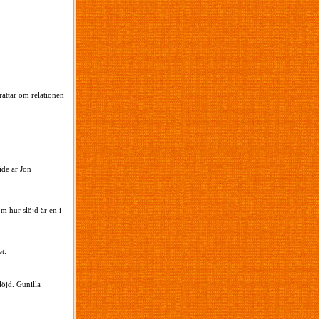
rättar om relationen
ide är Jon
om hur slöjd är en i
t.
löjd. Gunilla