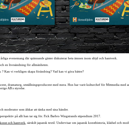
 årliga evenemang där spännande gäster diskuterar heta ämnen inom slöjd och hantverk.
r och en livesändning för allmänheten.
tik ? Kan vi verkligen skapa förändring? Vad kan vi göra bättre?
cent, dramaturg, utställningsproducent med mera. Hon har varit kulturchef för Mittmedia med a
ige AB:s styrelse.
e och moderator som älskar att tänka med sina händer.
tsperspektiv på allt han tar sig för. Fick Barbro Wingstrands stipendium 2017.
 konst och hantverk
, särskilt japansk textil. Undervisar om japansk konsthistoria, klädsel och m