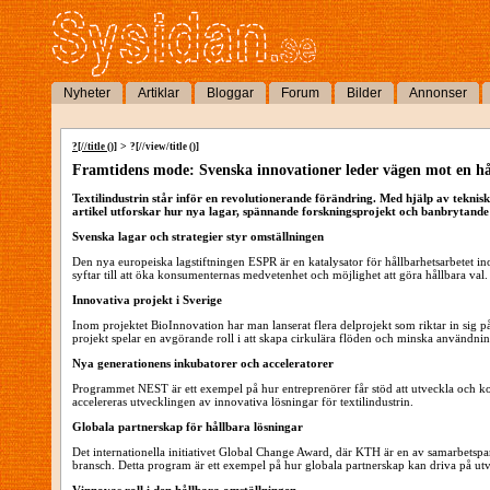
Nyheter
Artiklar
Bloggar
Forum
Bilder
Annonser
>
?[//title ()]
?[//view/title ()]
Framtidens mode: Svenska innovationer leder vägen mot en hål
Textilindustrin står inför en revolutionerande förändring. Med hjälp av teknisk
artikel utforskar hur nya lagar, spännande forskningsprojekt och banbrytande 
Svenska lagar och strategier styr omställningen
Den nya europeiska lagstiftningen ESPR är en katalysator för hållbarhetsarbetet ino
syftar till att öka konsumenternas medvetenhet och möjlighet att göra hållbara val
Innovativa projekt i Sverige
Inom projektet BioInnovation har man lanserat flera delprojekt som riktar in sig på
projekt spelar en avgörande roll i att skapa cirkulära flöden och minska användnin
Nya generationens inkubatorer och acceleratorer
Programmet NEST är ett exempel på hur entreprenörer får stöd att utveckla och kom
accelereras utvecklingen av innovativa lösningar för textilindustrin.
Globala partnerskap för hållbara lösningar
Det internationella initiativet Global Change Award, där KTH är en av samarbetspar
bransch. Detta program är ett exempel på hur globala partnerskap kan driva på ut