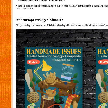
Vinnovas roll i den hållbara omställningen
Vinnova stöder också omställningen till ett mer hållbart textilsystem genom att fin
och cirkularitet.
Är hemslöjd verkligen hållbart?
Nu på fredag 12 november 13-16 är det dags för ett livesänt "Handmade Issues" 