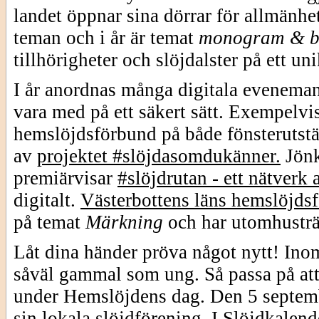
landet öppnar sina dörrar för allmänhe
teman och i år är temat
monogram & b
tillhörigheter och slöjdalster på ett uni
I år anordnas många digitala eveneman
vara med på ett säkert sätt. Exempelv
hemslöjdsförbund på både fönsterutstäl
av
projektet #slöjdasomdukänner.
Jön
premiärvisar
#slöjdrutan - ett nätverk 
digitalt.
Västerbottens läns hemslöjds
på temat
Märkning
och har utomhusträf
Låt dina händer pröva något nytt! Inom
såväl gammal som ung. Så passa på att 
under Hemslöjdens dag. Den 5 septemb
sin lokala slöjdförening. I
Slöjdkalend