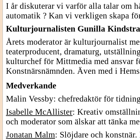
I år diskuterar vi varför alla talar om 
automatik ? Kan vi verkligen skapa fö
Kulturjournalisten Gunilla Kindstr
Årets moderator är kulturjournalist 
teaterproducent, dramaturg, utställni
kulturchef för Mittmedia med ansvar fö
Konstnärsnämnden. Även med i Hemslö
Medverkande
Malin Vessby: chefredaktör för tidnin
Isabelle McAllister
: Kreativ omställnin
och moderator som älskar att tänka me
Jonatan Malm
: Slöjdare och konstnär. 