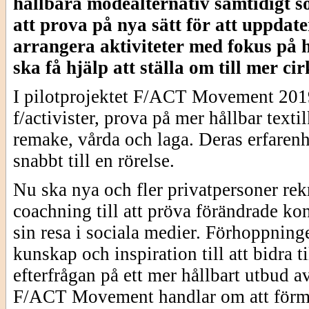
hållbara modealternativ samtidigt so
att prova på nya sätt för att uppdat
arrangera aktiviteter med fokus på h
ska få hjälp att ställa om till mer ci
I pilotprojektet F/ACT Movement 2019 
f/activister, prova på mer hållbar tex
remake, vårda och laga. Deras erfarenh
snabbt till en rörelse.
Nu ska nya och fler privatpersoner rek
coachning till att pröva förändrade k
sin resa i sociala medier. Förhoppning
kunskap och inspiration till att bidra 
efterfrågan på ett mer hållbart utbud av
F/ACT Movement handlar om att förme