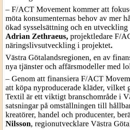
– F/ACT Movement kommer att fokuse
möta konsumenternas behov av mer håll
ökad sysselsättning och en utveckling 
Adrian Zethraeus,
projektledare F/A
näringslivsutveckling i projektet
.
Västra Götalandsregionen, en av finans
nya tjänster och affärsmodeller med lo
– Genom att finansiera F/ACT Movemen
att köpa nyproducerade kläder, vilket g
Textil är ett viktigt branschområde i 
satsningar på omställningen till hållba
kreatörer, handel och producenter, berä
Nilsson
,
regionutvecklare
Västra Göta