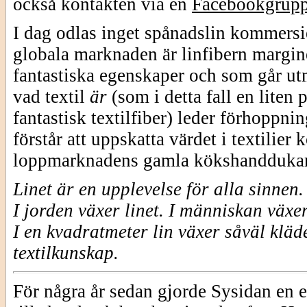
också kontakten via en
Facebookgrup
I dag odlas inget spånadslin kommersie
globala marknaden är linfibern margine
fantastiska egenskaper och som går utm
vad textil
är
(som i detta fall en liten
fantastisk textilfiber) leder förhoppni
förstår att uppskatta värdet i textilie
loppmarknadens gamla kökshanddukar
Linet är en upplevelse för alla sinnen.
I jorden växer linet.
I människan växe
I en kvadratmeter lin växer såväl kläd
textilkunskap.
För några år sedan gjorde Sysidan en e