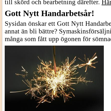
till skörd och bearbetning därefter.
Här
Gott Nytt Handarbetsår!
Sysidan önskar ett Gott Nytt Handarbet
annat än bli bättre? Symaskinsförsälj
många som fått upp ögonen för sömna