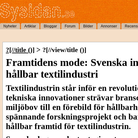
Nyheter
Artiklar
Bloggar
Forum
Bilder
Annonser
Recens
>
?[//title ()]
?[//view/title ()]
Framtidens mode: Svenska in
hållbar textilindustri
Textilindustrin står inför en revolu
tekniska innovationer strävar bransc
miljöbov till en förebild för hållbar
spännande forskningsprojekt och b
hållbar framtid för textilindustrin.