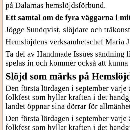
på Dalarnas hemslöjdsförbund.
Ett samtal om de fyra väggarna i mitt
Jögge Sundqvist, slöjdare och träkonst
Hemslöjdens verksamhetschef Maria J
Ta del av Handmade Issues sändning l
spelas in och kommer också att kunna s
Slöjd som märks på Hemslöj
Den första lördagen i september varje 
folkfest som hyllar kraften i det hand
landet öppnar sina dörrar för allmänhe
Den första lördagen i september varje 
folkfest som hyllar kraften i det hand