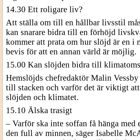
14.30 Ett roligare liv?
Att ställa om till en hållbar livsstil må
kan snarare bidra till en förhöjd livs
kommer att prata om hur slöjd är en i 
bevis för att en annan värld är möjlig.
15.00 Kan slöjden bidra till klimatom
Hemslöjds chefredaktör Malin Vessby ge
till stacken och varför det är viktigt a
slöjden och klimatet.
15.10 Älska trasigt
– Varför ska inte soffan få hänga med e
den full av minnen, säger Isabelle McAl