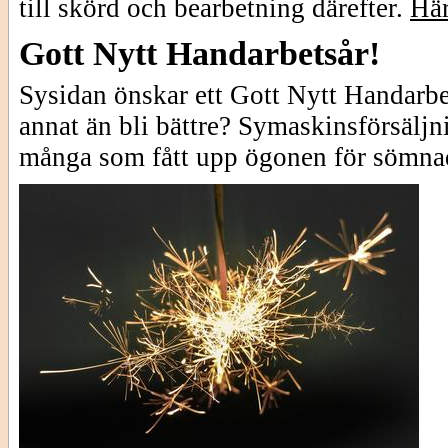
till skörd och bearbetning därefter.
Här
Gott Nytt Handarbetsår!
Sysidan önskar ett Gott Nytt Handarbet
annat än bli bättre? Symaskinsförsälj
många som fått upp ögonen för sömna