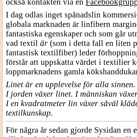
också kontakten via en
Facebookgrup
I dag odlas inget spånadslin kommersie
globala marknaden är linfibern margine
fantastiska egenskaper och som går utm
vad textil
är
(som i detta fall en liten
fantastisk textilfiber) leder förhoppni
förstår att uppskatta värdet i textilie
loppmarknadens gamla kökshanddukar
Linet är en upplevelse för alla sinnen.
I jorden växer linet.
I människan växe
I en kvadratmeter lin växer såväl kläd
textilkunskap.
För några år sedan gjorde Sysidan en e