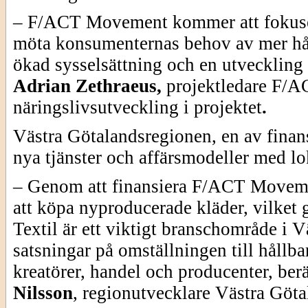
– F/ACT Movement kommer att fokuse
möta konsumenternas behov av mer håll
ökad sysselsättning och en utveckling 
Adrian Zethraeus,
projektledare F/A
näringslivsutveckling i projektet
.
Västra Götalandsregionen, en av finans
nya tjänster och affärsmodeller med lo
– Genom att finansiera F/ACT Movemen
att köpa nyproducerade kläder, vilket g
Textil är ett viktigt branschområde i 
satsningar på omställningen till hållba
kreatörer, handel och producenter, berä
Nilsson
,
regionutvecklare
Västra Göta