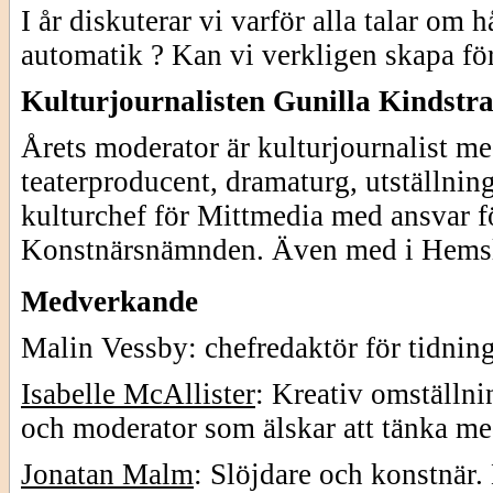
I år diskuterar vi varför alla talar om 
automatik ? Kan vi verkligen skapa fö
Kulturjournalisten Gunilla Kindstr
Årets moderator är kulturjournalist 
teaterproducent, dramaturg, utställni
kulturchef för Mittmedia med ansvar fö
Konstnärsnämnden. Även med i Hemslö
Medverkande
Malin Vessby: chefredaktör för tidnin
Isabelle McAllister
: Kreativ omställnin
och moderator som älskar att tänka me
Jonatan Malm
: Slöjdare och konstnär. 