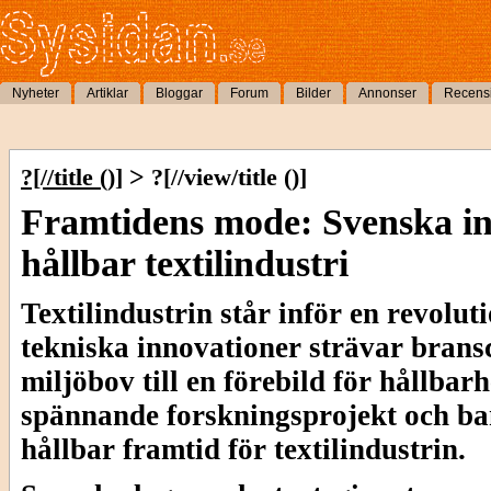
Nyheter
Artiklar
Bloggar
Forum
Bilder
Annonser
Recens
>
?[//title ()]
?[//view/title ()]
Framtidens mode: Svenska in
hållbar textilindustri
Textilindustrin står inför en revolu
tekniska innovationer strävar bransc
miljöbov till en förebild för hållbar
spännande forskningsprojekt och b
hållbar framtid för textilindustrin.