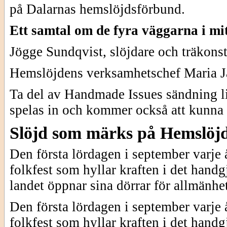
på Dalarnas hemslöjdsförbund.
Ett samtal om de fyra väggarna i mitt
Jögge Sundqvist, slöjdare och träkonst
Hemslöjdens verksamhetschef Maria J
Ta del av Handmade Issues sändning l
spelas in och kommer också att kunna s
Slöjd som märks på Hemslöj
Den första lördagen i september varje 
folkfest som hyllar kraften i det hand
landet öppnar sina dörrar för allmänhe
Den första lördagen i september varje 
folkfest som hyllar kraften i det hand