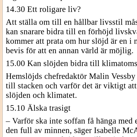
14.30 Ett roligare liv?
Att ställa om till en hållbar livsstil må
kan snarare bidra till en förhöjd livs
kommer att prata om hur slöjd är en i 
bevis för att en annan värld är möjlig.
15.00 Kan slöjden bidra till klimatom
Hemslöjds chefredaktör Malin Vessby ge
till stacken och varför det är viktigt a
slöjden och klimatet.
15.10 Älska trasigt
– Varför ska inte soffan få hänga med e
den full av minnen, säger Isabelle McAl