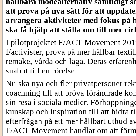
hållbara modealternativ samtidigt so
att prova på nya sätt för att uppdat
arrangera aktiviteter med fokus på h
ska få hjälp att ställa om till mer ci
I pilotprojektet F/ACT Movement 2019 
f/activister, prova på mer hållbar tex
remake, vårda och laga. Deras erfarenh
snabbt till en rörelse.
Nu ska nya och fler privatpersoner rek
coachning till att pröva förändrade k
sin resa i sociala medier. Förhoppning
kunskap och inspiration till att bidra 
efterfrågan på ett mer hållbart utbud av
F/ACT Movement handlar om att förme