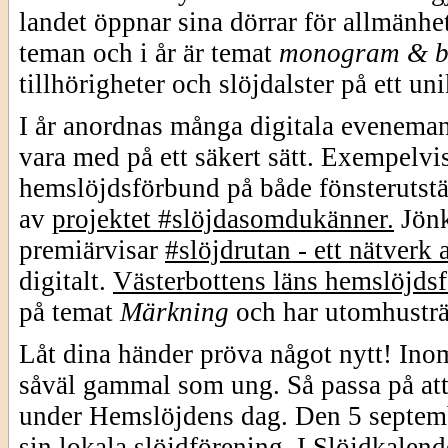
landet öppnar sina dörrar för allmänhe
teman och i år är temat
monogram & b
tillhörigheter och slöjdalster på ett uni
I år anordnas många digitala eveneman
vara med på ett säkert sätt. Exempelv
hemslöjdsförbund på både fönsterutstäl
av
projektet #slöjdasomdukänner.
Jön
premiärvisar
#slöjdrutan - ett nätverk 
digitalt.
Västerbottens läns hemslöjds
på temat
Märkning
och har utomhusträf
Låt dina händer pröva något nytt! Inom
såväl gammal som ung. Så passa på att 
under Hemslöjdens dag. Den 5 septemb
sin lokala slöjdförening. I
Slöjdkalend