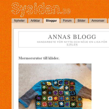
Nyheter
Artiklar
Bloggar
Forum
Bilder
Annonser
ANNAS BLOGG
HANDARBETE FÖR NYTTA OCH NÖJE EN LISA FÖR
SJÄLEN
Mormorsrutor till kläder.