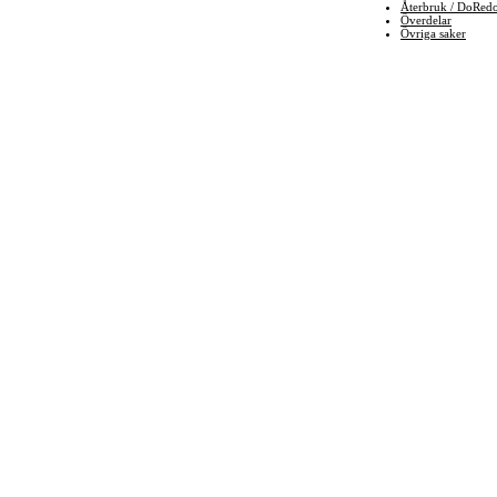
Återbruk / DoRed
Överdelar
Övriga saker