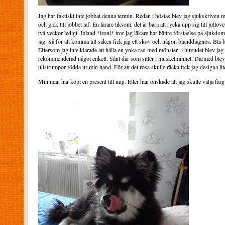
Jag har faktiskt inte jobbat denna termin. Redan i höstas blev jag sjukskriven 
och gick till jobbet iaf. En lärare liksom, det är bara att rycka upp sig till jullov
två veckor ledigt. Ibland *ironi* tror jag läkare har bättre förståelse på sjukdom
jag. Så för att komma till saken fick jag ett skov och någon blanddiagnos. Bla b
Eftersom jag inte klarade att hålla en ynka rad med mönster i huvudet blev jag
rekommenderad något enkelt. Sånt där som sitter i muskelminnet. Därmed blev 
ullstrumpor födda ur min hand. För att det rosa skulle räcka fick jag designa lit
Min man har köpt en present till mig. Eller han önskade att jag skulle välja fär