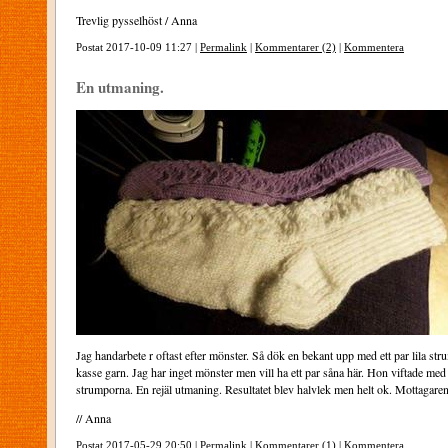
Trevlig pysselhöst / Anna
Postat 2017-10-09 11:27 |
Permalink
|
Kommentarer (2)
|
Kommentera
En utmaning.
Jag handarbete r oftast efter mönster. Så dök en bekant upp med ett par lila st
kasse garn. Jag har inget mönster men vill ha ett par såna här. Hon viftade med 
strumporna. En rejäl utmaning. Resultatet blev halvlek men helt ok. Mottagaren
// Anna
Postat 2017-05-29 20:50 |
Permalink
|
Kommentarer (1)
|
Kommentera