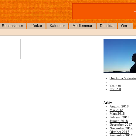
T
Recensioner
Länkar
Kalender
Medlemmar
Din sida
Om...
Om Anna Söderst
Skriv ut
RSS 2.0
Arkiv
Augusti 2018
Maj 2018
Mars 2018
Februari 2018
Januari 2018
December 2017
November 2017
Oktober 2017
September 2017