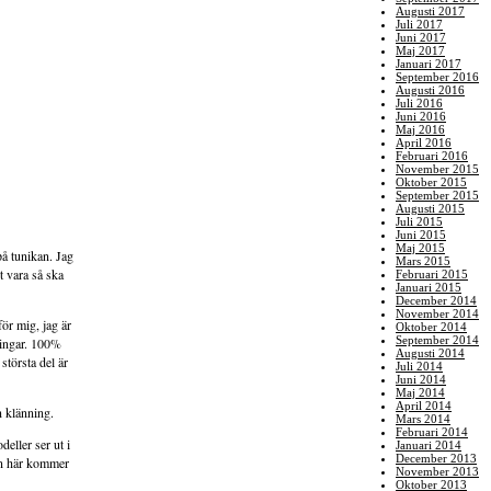
Augusti 2017
Juli 2017
Juni 2017
Maj 2017
Januari 2017
September 2016
Augusti 2016
Juli 2016
Juni 2016
Maj 2016
April 2016
Februari 2016
November 2015
Oktober 2015
September 2015
Augusti 2015
Juli 2015
Juni 2015
Maj 2015
på tunikan. Jag
Mars 2015
t vara så ska
Februari 2015
Januari 2015
December 2014
November 2014
för mig, jag är
Oktober 2014
September 2014
ningar. 100%
Augusti 2014
största del är
Juli 2014
Juni 2014
Maj 2014
April 2014
n klänning.
Mars 2014
Februari 2014
deller ser ut i
Januari 2014
December 2013
en här kommer
November 2013
Oktober 2013