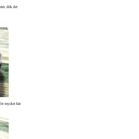
utet, dök det
v för mycket här