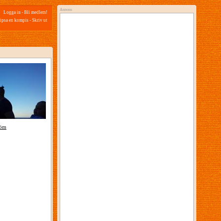
Annons
Logga in
-
Bli medlem!
ipsa en kompis
-
Skriv ut
röm