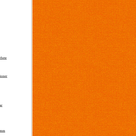
rbete
ioner
ar
r mm