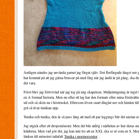
Äntligen nändes jag använda garnet jag färgat själv. Det flerfärgade längst ner 
har kommit på att jag gärna brassar på med färg när jag ändå är på gång, ska de
det vara.
Först blev jag förtvivlad när jag tog på mig skapelsen. Midjeintagning är inget 
en A formad historia. Men nu efter ett tag har den formats efter mina förutsätt
ull och så skön nu i höstrusket. Eftersom löven snart dinglat ner och himlen till 
grå så livar tunikan upp.
Tunika och tunika, den är så pass lång att med ett par leggings blir det nästan e
Jag utgick efter ett dropsmönster. Men det blir aldrig i närheten av hur deras mo
kläderna. Men vad gör det, jag kan inte tro att en XXL ska se ut som en S. M
länken till mönstret iallafall
Tunika i mormorsrutor
.