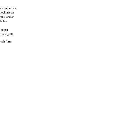
men ignorerade
et och nästan
stillstånd än
la bla.
ett par
e med grått.
g och form.