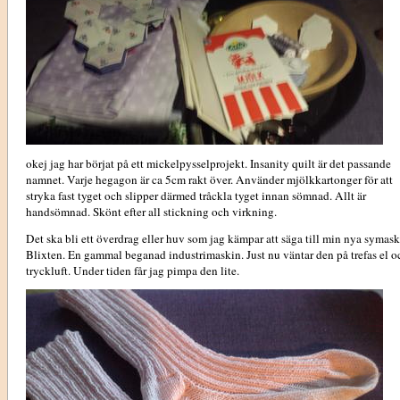
okej jag har börjat på ett mickelpysselprojekt. Insanity quilt är det passande
namnet. Varje hegagon är ca 5cm rakt över. Använder mjölkkartonger för att
stryka fast tyget och slipper därmed tråckla tyget innan sömnad. Allt är
handsömnad. Skönt efter all stickning och virkning.
Det ska bli ett överdrag eller huv som jag kämpar att säga till min nya symas
Blixten. En gammal beganad industrimaskin. Just nu väntar den på trefas el o
tryckluft. Under tiden får jag pimpa den lite.