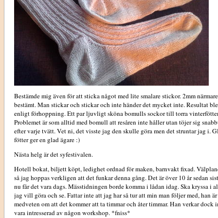
Bestämde mig även för att sticka något med lite smalare stickor. 2mm närmare
bestämt. Man stickar och stickar och inte händer det mycket inte. Resultat bl
enligt förhoppning. Ett par ljuvligt sköna bomulls sockor till torra vinterfötter
Problemet är som alltid med bomull att resåren inte håller utan töjer sig snabb
efter varje tvätt. Vet ni, det visste jag den skulle göra men det struntar jag i. 
fötter ger en glad ägare :)
Nästa helg är det syfestivalen.
Hotell bokat, biljett köpt, ledighet ordnad för maken, barnvakt fixad. Välplan
så jag hoppas verkligen att det funkar denna gång. Det är över 10 år sedan sist
nu får det vara dags. Mässtidningen borde komma i lådan idag. Ska kryssa i al
jag vill göra och se. Fattar inte att jag har så tur att min man följer med, han är
medveten om att det kommer att ta timmar och åter timmar. Han verkar dock i
vara intresserad av någon workshop. *fniss*