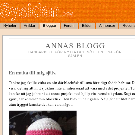
Nyheter
Artiklar
Bloggar
Forum
Bilder
Annonser
Recens
ANNAS BLOGG
HANDARBETE FÖR NYTTA OCH NÖJE EN LISA FÖR
SJÄLEN
En matta till mig själv.
Tänkte jag skulle virka en sån där bläckfisk till små för tidigt födda bäbisar. D
visar det sig att mitt sjukhus inte är intresserad att vara med i det projektet. Tu
kanske att jag jobbar i ett annat projekt med hjälp via svenska kyrkan. Sagt o
gjort, här kommer min bläckfisk. Den blev ju helt galen. Nåja, för ett litet bar
utan trygget kanske det kan vara något.