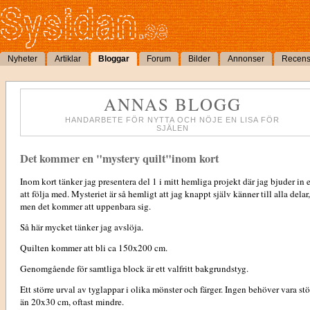
Nyheter
Artiklar
Bloggar
Forum
Bilder
Annonser
Recens
ANNAS BLOGG
HANDARBETE FÖR NYTTA OCH NÖJE EN LISA FÖR
SJÄLEN
Det kommer en "mystery quilt"inom kort
Inom kort tänker jag presentera del 1 i mitt hemliga projekt där jag bjuder in e
att följa med. Mysteriet är så hemligt att jag knappt själv känner till alla delar,
men det kommer att uppenbara sig.
Så här mycket tänker jag avslöja.
Quilten kommer att bli ca 150x200 cm.
Genomgående för samtliga block är ett valfritt bakgrundstyg.
Ett större urval av tyglappar i olika mönster och färger. Ingen behöver vara stö
än 20x30 cm, oftast mindre.