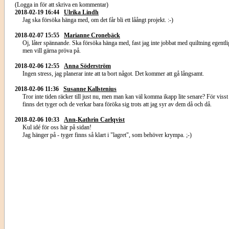
(Logga in för att skriva en kommentar)
2018-02-19 16:44
Ulrika Lindh
Jag ska försöka hänga med, om det får bli ett låångt projekt. :-)
2018-02-07 15:55
Marianne Cronebäck
Oj, låter spännande. Ska försöka hänga med, fast jag inte jobbat med quiltning egentli
men vill gärna pröva på.
2018-02-06 12:55
Anna Söderström
Ingen stress, jag planerar inte att ta bort något. Det kommer att gå långsamt.
2018-02-06 11:36
Susanne Kallstenius
Tror inte tiden räcker till just nu, men man kan väl komma ikapp lite senare? För visst
finns det tyger och de verkar bara föröka sig trots att jag syr av dem då och då.
2018-02-06 10:33
Ann-Kathrin Carlqvist
Kul idé för oss här på sidan!
Jag hänger på - tyger finns så klart i "lagret", som behöver krympa. ;-)