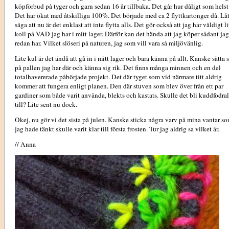
köpförbud på tyger och garn sedan 16 år tillbaka. Det går hur dåligt som helst
Det har ökat med åtskilliga 100%. Det började med ca 2 flyttkartonger då. Låt
säga att nu är det enklast att inte flytta alls. Det gör också att jag har väldigt l
koll på VAD jag har i mitt lager. Därför kan det hända att jag köper sådant jag
redan har. Vilket slöseri på naturen, jag som vill vara så miljövänlig.
Lite kul är det ändå att gå in i mitt lager och bara känna på allt. Kanske sätta 
på pallen jag har där och känna sig rik. Det finns många minnen och en del
totalhavererade påbörjade projekt. Det där tyget som vid närmare titt aldrig
kommer att fungera enligt planen. Den där stuven som blev över från ett par
gardiner som både varit använda, blekts och kastats. Skulle det bli kuddfodral
till? Lite sent nu dock.
Okej, nu gör vi det sista på julen. Kanske sticka några varv på mina vantar s
jag hade tänkt skulle varit klar till första frosten. Tur jag aldrig sa vilket år.
// Anna