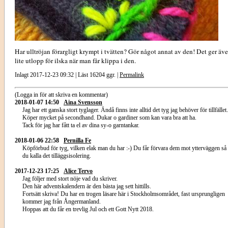
Har ulltröjan förargligt krympt i tvätten? Gör något annat av den! Det ger äv
lite utlopp för ilska när man får klippa i den.
Inlagt 2017-12-23 09:32 | Läst 16204 ggr. |
Permalink
(Logga in för att skriva en kommentar)
2018-01-07 14:50
Aina Svensson
Jag har ett ganska stort tyglager. Ändå finns inte alltid det tyg jag behöver för tillfället.
Köper mycket på secondhand. Dukar o gardiner som kan vara bra att ha.
Tack för jag har fått ta el av dina sy-o garntankar.
2018-01-06 22:58
Pernilla Fe
Köpförbud för tyg, vilken elak man du har :-) Du får förvara dem mot ytterväggen så
du kalla det tilläggsisolering.
2017-12-23 17:25
Alice Tervo
Jag följer med stort nöje vad du skriver.
Den här adventskalendern är den bästa jag sett hittills.
Fortsätt skriva! Du har en trogen läsare här i Stockholmsområdet, fast ursprungligen
kommer jag från Ångermanland.
Hoppas att du får en trevlig Jul och ett Gott Nytt 2018.