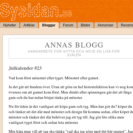
Nyheter
Artiklar
Bloggar
Forum
Bilder
Annonser
Recens
ANNAS BLOGG
HANDARBETE FÖR NYTTA OCH NÖJE EN LISA FÖR
SJÄLEN
Julkalender #23
Vad kom först mönstret eller tyget. Mönstret eller garnet.
Ja det går att fundera över. Utan att göra en hel historielektion kan vi nog k
överens om att garnet kom först. Men direkt efter spinningen går det att färga
garn och du har redan börjat tänka på mönster.
Nu för tiden är det vanligast att köpa garn och tyg. Men hur gör du? köper du
och tänker att det där med mönster och design får komma sedan, eller köper du
mönster och tänker det där behöver jag ett tyg till. Jag gör lite olika men
vanligast tyget först och sedan leta mönster.
Min kära man vill att jag ska tänka "vad ska jag göra med det här snarast". Jag