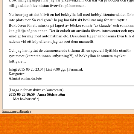
USA många gånger i när jag var yrkesverksam, och där var ju böcker och tyge
billiga så det blev nästan övervikt på hemresan.
Nu inser jag att det blivit en hel bokhylla full med hobbylitteratur så det får b
inte plats mer. Så vad göra? Jo jag har faktiskt beslutat mig för att utnyttja
Bokbörsen för att minska på lagret av böcker som är "avklarade" och som kan
kan glädja någon annan. Det är enkelt att använda för ev. intressenter och my
smidigt för mig med automatmail etc. Dessutom ligger annonserna kvar tills 
raderas vid ett köp eller att jag tar bort dem manuellt.
Och jag har flyttat de utannonserade titlarna till en speciell flyttlåda utanför
syrummet (karantän innan utflyttning?!), så bokhyllan är numera mycket
luftigare....
Inlagt 2015-06-25 23:04 | Läst 7690 ggr. |
Permalink
Kategorier:
Allmänt om handarbete
(Logga in för att skriva en kommentar)
2015-06-26 16:59
Anna Söderström
Mot bokbörsen! :)
Personuppgiftspolicy