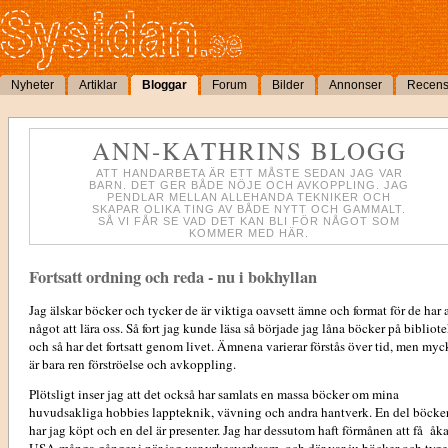
Nyheter
Artiklar
Bloggar
Forum
Bilder
Annonser
Recens
ANN-KATHRINS BLOGG
ATT HANDARBETA ÄR ETT MÅSTE SEDAN JAG VAR
BARN. DET GER BÅDE NÖJE OCH AVKOPPLING. JAG
PENDLAR MELLAN ALLEHANDA TEKNIKER OCH
SKAPAR OLIKA TING AV BÅDE NYTT OCH GAMMALT.
SÅ VI FÅR SE VAD DET KAN BLI FÖR NÅGOT SOM
KOMMER MED HÄR.
Fortsatt ordning och reda - nu i bokhyllan
Jag älskar böcker och tycker de är viktiga oavsett ämne och format för de har 
något att lära oss. Så fort jag kunde läsa så började jag låna böcker på bibliot
och så har det fortsatt genom livet. Ämnena varierar förstås över tid, men myc
är bara ren förströelse och avkoppling.
Plötsligt inser jag att det också har samlats en massa böcker om mina
huvudsakliga hobbies lappteknik, vävning och andra hantverk. En del böcke
har jag köpt och en del är presenter. Jag har dessutom haft förmånen att få åka 