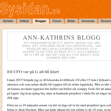
Nyheter
Artiklar
Bloggar
Forum
Bilder
Annonser
Recens
ANN-KATHRINS BLOGG
ATT HANDARBETA ÄR ETT MÅSTE SEDAN JAG VAR
BARN. DET GER BÅDE NÖJE OCH AVKOPPLING. JAG
PENDLAR MELLAN ALLEHANDA TEKNIKER OCH
SKAPAR OLIKA TING AV BÅDE NYTT OCH GAMMALT.
SÅ VI FÅR SE VAD DET KAN BLI FÖR NÅGOT SOM
KOMMER MED HÄR.
Ett UFO var på G att bli klart
I mars 2015 började jag sy 40 klassiska kviltblock (10 eller 15 tum i fyrkant) 
mönster, och som sedan skulle bli toppen till ett större lapptäcke. Min avsikt 
att kunna använda tygrester lite huller om buller (sk scrappy look) för att min
på lagret. Jag kom igång bra, men så hamnade projektet i träda för att något a
dök upp.
Först nu ca 10 månader senare var det så dags att ta itu med projektet igen oc
börja sy ihop blocken. Men jag hade räknat fel och glömt sy de 10 sista, så de