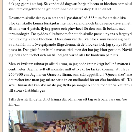
fick jag gjort i ett huj. Så var det då dags att börja placera ut blocken som skul
sys i fem oregelbundna grupper innan de sattes ihop till en enhet.
Dessutom skulle det sys in ett antal "passbitar" på 5*5 tum för att de olika
blocken skulle kunna förskjutas lite mot varandra och bilda respektive enhet.
Bitarna var 4-patch, flying geese och pinwheel för den som är bekant med
terminologin. De syddes allteftersom för att de skulle passa i nyans o färgstyr
mot de omgivande blocken. Dessutom var det två block som visade sig helt
avvika från mitt övergripande färgschema, så de blocken fick jag sy nya för at
passa in. Det gick åt en himla massa tråd, men det har jag klart gott om. Nåväl
jag fick ihop täcket och nu till helgen var så alla tre bårderna på plats.
Men vi kviltare räknar ju alltid i tum, så jag hade inte riktigt koll på måtten i
centimeter! Jag har sytt ett monster milt uttryckt för täcket kommer att bli ca
265*300 cm. Jag har en Grace kviltram, som står uppställd i "Queen-size", m
det räcker inte utan jag måste sätta in en mellandel för att öka bredden till "K
size". Innan det kan ske måste jag flytta på sängar o andra möbler, vilket får v
till stora vårstädningen.
Tills dess så får detta UFO hänga där på ramen ett tag och bara vara
nästan
klart....