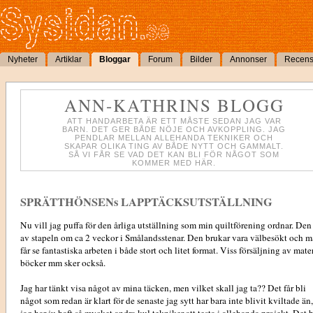
Nyheter
Artiklar
Bloggar
Forum
Bilder
Annonser
Recens
ANN-KATHRINS BLOGG
ATT HANDARBETA ÄR ETT MÅSTE SEDAN JAG VAR
BARN. DET GER BÅDE NÖJE OCH AVKOPPLING. JAG
PENDLAR MELLAN ALLEHANDA TEKNIKER OCH
SKAPAR OLIKA TING AV BÅDE NYTT OCH GAMMALT.
SÅ VI FÅR SE VAD DET KAN BLI FÖR NÅGOT SOM
KOMMER MED HÄR.
SPRÄTTHÖNSENs LAPPTÄCKSUTSTÄLLNING
Nu vill jag puffa för den årliga utställning som min quiltförening ordnar. Den
av stapeln om ca 2 veckor i Smålandsstenar. Den brukar vara välbesökt och 
får se fantastiska arbeten i både stort och litet format. Viss försäljning av mater
böcker mm sker också.
Jag har tänkt visa något av mina täcken, men vilket skall jag ta?? Det får bli
något som redan är klart för de senaste jag sytt har bara inte blivit kviltade än,