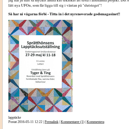
jag har ju haft så mycket andra kul tekniker att testa i allehanda projekt. Det b
lätt nya UFOn, som får ligga till sig i väntan på "slutsteget"!
Så har ni vägarna förbi - Titta in i det nyrenoverade godsmagasinet!!
lapptäcke
Postat 2016-05-11 12:22 |
Permalink
|
Kommentarer (1)
|
Kommentera