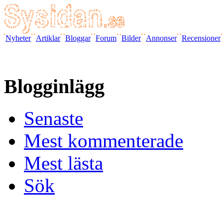
Nyheter
Artiklar
Bloggar
Forum
Bilder
Annonser
Recensioner
Blogginlägg
Senaste
Mest kommenterade
Mest lästa
Sök