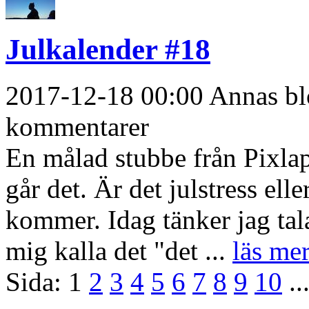
Julkalender #18
2017-12-18 00:00 Annas blo
kommentarer
En målad stubbe från Pixla
går det. Är det julstress elle
kommer. Idag tänker jag tal
mig kalla det "det ...
läs mer
Sida:
1
2
3
4
5
6
7
8
9
10
..