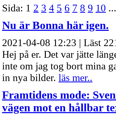
Sida:
1
2
3
4
5
6
7
8
9
10
..
Nu är Bonna här igen.
2021-04-08 12:23 | Läst 22
Hej på er. Det var jätte län
inte om jag tog bort mina 
in nya bilder.
läs mer..
Framtidens mode: Svens
vägen mot en hållbar tex