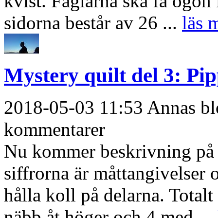
kvist. Fåglarna ska få ögon
sidorna består av 26 ...
läs m
Mystery quilt del 3: Pip
2018-05-03 11:53 Annas blo
kommentarer
Nu kommer beskrivning på d
siffrorna är måttangivelser 
hålla koll på delarna. Total
näbb åt höger och 4 med ...