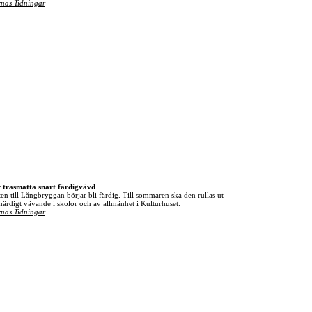
nas Tidningar
 trasmatta snart färdigvävd
 till Långbryggan börjar bli färdig. Till sommaren ska den rullas ut
 ihärdigt vävande i skolor och av allmänhet i Kulturhuset.
nas Tidningar