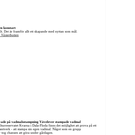
en konstart
llt. Det är framför allt ett skapande med nyttan som mål.
 Västerbotten
vade på vadmalsstampning Vävelever stampade vadmal
lturreservatet Kvarna i Dala-Floda finns det möjlighet att prova på ett
antverk - att stampa sin egen vadmal. Något som en grupp
 tog chansen att göra under gårdagen.