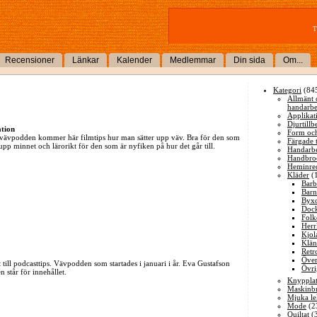
T
Recensioner
Länkar
Kalender
Medlemmar
Din sida
Om...
Kategori
(84
Allmänt
handarbe
Applikat
Djurtillb
ation
Form och
m vävpodden kommer här filmtips hur man sätter upp väv. Bra för den som
Färgade 
upp minnet och lärorikt för den som är nyfiken på hur det går till.
Handarbe
Handbro
Heminre
Kläder
(
Barb
Barn
Byxo
Dock
Folk
Herr
Kjol
Klän
Retr
Över
till podcasttips. Vävpodden som startades i januari i år. Eva Gustafson
Övri
n står för innehållet.
Knyppla
Maskinbr
Mjuka le
Mode
(2
Quiltat
(