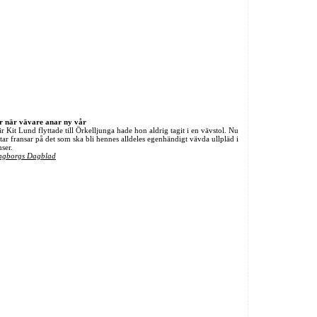
r när vävare anar ny vår
r Kit Lund flyttade till Örkelljunga hade hon aldrig tagit i en vävstol. Nu
ätar fransar på det som ska bli hennes alldeles egenhändigt vävda ullpläd i
ser.
ingborgs Dagblad