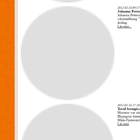
2012-02-24 09:57
Johanna Petter
Johanna Petters
vårutställning
årsdag.
Läs mer...
2012-02-16 17:10
Textil formgi
Mormor var söm
Blomgren hittat
Måås-Fjetterstr
Läs mer