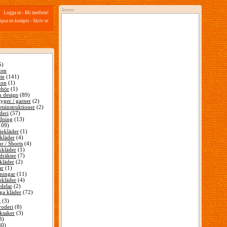
Annons
Logga in
-
Bli medlem!
ipsa en kompis
-
Skriv ut
5)
 om
te
(141)
ion
(1)
ehör
(1)
 design
(89)
tyger / garner
(2)
tsinstruktioner
(2)
deri
(57)
dning
(13)
109)
iekläder
(1)
kläder
(4)
r / Shorts
(4)
kläder
(1)
dräkter
(7)
kläder
(2)
ar
(1)
ningar
(11)
okläder
(4)
delar
(2)
ga kläder
(72)
t
(3)
oderi
(8)
ksaker
(3)
3)
30)