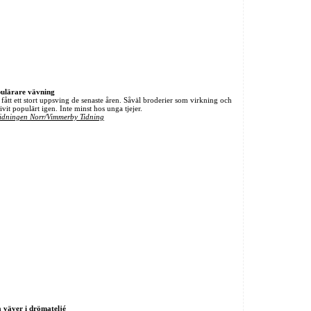
ulärare vävning
fått ett stort uppsving de senaste åren. Såväl broderier som virkning och
ivit populärt igen. Inte minst hos unga tjejer.
idningen Norr/Vimmerby Tidning
 väver i drömateljé