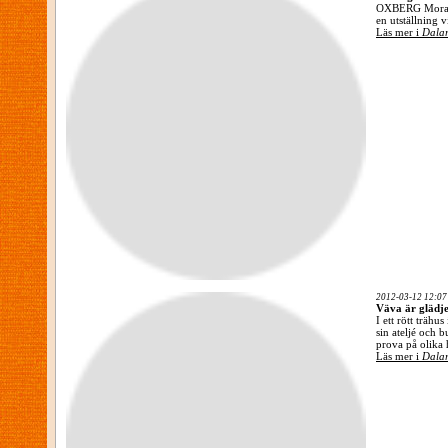
OXBERG Mora H
en utställning 
Läs mer i
Dalar
2012-03-12 12:07
Väva är glädje
I ett rött trähu
sin ateljé och 
prova på olika 
Läs mer i
Dalar