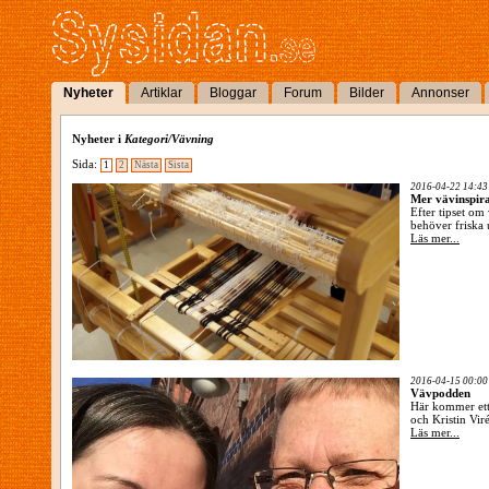
Nyheter
Artiklar
Bloggar
Forum
Bilder
Annonser
Nyheter i
Kategori/Vävning
Sida:
1
2
Nästa
Sista
2016-04-22 14:43
Mer vävinspir
Efter tipset o
behöver friska 
Läs mer...
2016-04-15 00:00
Vävpodden
Här kommer ett 
och Kristin Viré
Läs mer...