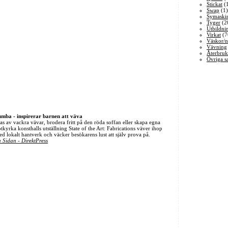
Stickat
(
Swap
(1)
Symaski
Tyger
(2
Utbildni
Virkat
(7
Väskor/n
Vävning
Återbruk
Övriga s
Tumba - inspirerar barnen att väva
s av vackra vävar, brodera fritt på den röda soffan eller skapa egna
otkyrka konsthalls utställning State of the Art: Fabrications väver ihop
d lokalt hantverk och väcker besökarens lust att själv prova på.
 Sidan - DirektPress