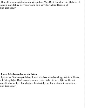
emslöjd uppmärksammar väverskan Maj-Britt Lundin från Oxberg. I
visas en stor del av de vävar som hon vävt för Mora Hemslöjd.
nas Tidningar
 Lena Jakobsson lever sin dröm
s i hjärtat av Sunnansjö driver Lena Jakobsson sedan drygt två år tillbaka
butik Vävglädje. Besökarna kommer från både när och fjärran för att
hemslöjdstekniker, handla textilmaterial eller bara hämta inspiration.
nas Tidningar