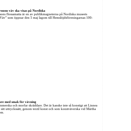
ssons väv ska visas på Nordiska
sons flossa­matta är en av publikmagneterna på Nordiska museets
 ”Väv” som öppnar den 5 maj lagom till Hemslöjdsföreningarnas 100-
vare med smak för vävning
merska och morfar skräddare. Det är kanske inte så konstigt att Linnea
 sitt uttryckssätt, genom textil konst och som konstväverska vid Märtha
öm.