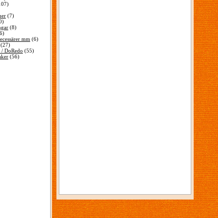
107)
ner
(7)
0)
ngar
(8)
6)
ecessärer mm
(6)
(27)
 / DoRedo
(55)
aker
(56)