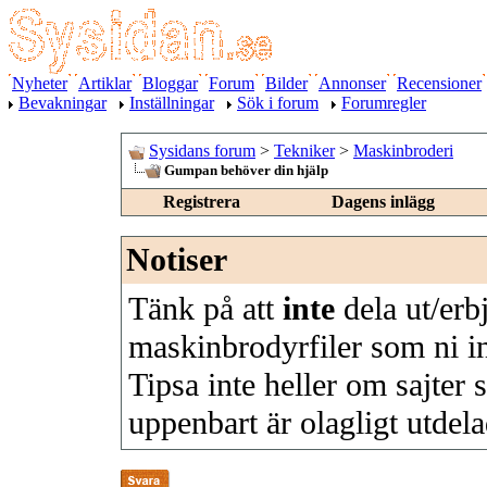
Nyheter
Artiklar
Bloggar
Forum
Bilder
Annonser
Recensioner
Bevakningar
Inställningar
Sök i forum
Forumregler
Sysidans forum
>
Tekniker
>
Maskinbroderi
Gumpan behöver din hjälp
Registrera
Dagens inlägg
Notiser
Tänk på att
inte
dela ut/erbj
maskinbrodyrfiler som ni int
Tipsa inte heller om sajter
uppenbart är olagligt utdel