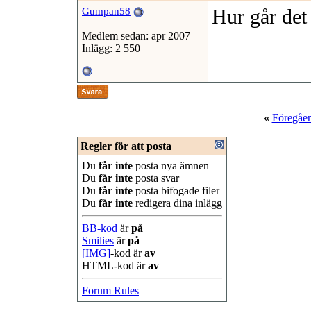
Hur går det
Gumpan58
Medlem sedan: apr 2007
Inlägg: 2 550
«
Föregåe
Regler för att posta
Du
får inte
posta nya ämnen
Du
får inte
posta svar
Du
får inte
posta bifogade filer
Du
får inte
redigera dina inlägg
BB-kod
är
på
Smilies
är
på
[IMG]
-kod är
av
HTML-kod är
av
Forum Rules