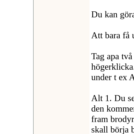
Du kan göra 
Att bara få 
Tag apa två
högerklicka
under t ex 
Alt 1. Du se
den kommer 
fram brodyre
skall börja 