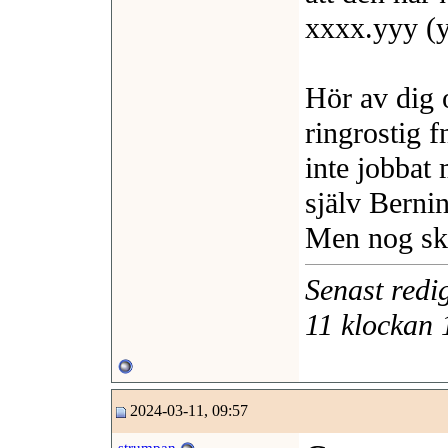
xxxx.yyy (y
Hör av dig 
ringrostig f
inte jobbat
själv Berni
Men nog ska
Senast red
11 klockan
2024-03-11, 09:57