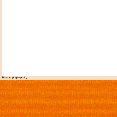
Personuppgiftspolicy