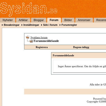
Nyheter
Artiklar
Bloggar
Forum
Bilder
Annonser
Recens
Bevakningar
Inställningar
Sök i forum
Forumregler
Sysidans forum
Forummeddelande
Registrera
Dagens inlägg
Forummeddelande
Inget Ämne specifierat. Om du följde en gi
Alla tider är
Powered by
Copyright ©2000 -