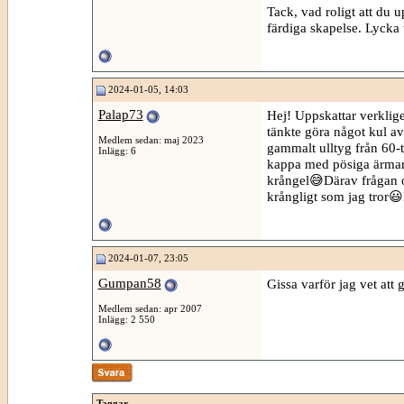
Tack, vad roligt att du u
färdiga skapelse. Lycka t
2024-01-05, 14:03
Palap73
Hej! Uppskattar verklig
tänkte göra något kul av
Medlem sedan: maj 2023
gammalt ulltyg från 60-t
Inlägg: 6
kappa med pösiga ärmar. 
krångel😅Därav frågan o
krångligt som jag tror😃
2024-01-07, 23:05
Gumpan58
Gissa varför jag vet att 
Medlem sedan: apr 2007
Inlägg: 2 550
Taggar