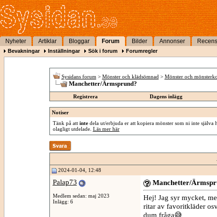
Nyheter
Artiklar
Bloggar
Forum
Bilder
Annonser
Recens
Bevakningar
Inställningar
Sök i forum
Forumregler
Sysidans forum
>
Mönster och klädsömnad
>
Mönster och mönsterko
Manchetter/Ärmsprund?
Registrera
Dagens inlägg
Notiser
Tänk på att
inte
dela ut/erbjuda er att kopiera mönster som ni inte själva 
olagligt utdelade.
Läs mer här
2024-01-04, 12:48
Palap73
Manchetter/Ärmspr
Medlem sedan: maj 2023
Hej! Jag syr mycket, men
Inlägg: 6
ritar av favoritkläder
dum fråga😅