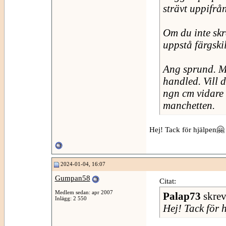
strävt uppifrå
Om du inte skr
uppstå färgski
Ang sprund. Mä
handled. Vill 
ngn cm vidare 
manchetten.
Hej! Tack för hjälpen🤗
2024-01-04, 16:07
Gumpan58
Citat:
Medlem sedan: apr 2007
Palap73
skre
Inlägg: 2 550
Hej! Tack för 