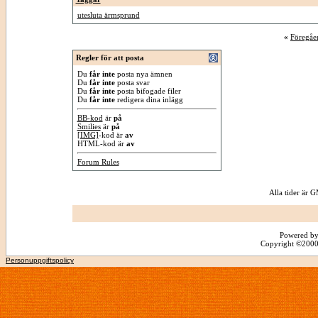
utesluta ärmsprund
«
Föregåe
Regler för att posta
Du
får inte
posta nya ämnen
Du
får inte
posta svar
Du
får inte
posta bifogade filer
Du
får inte
redigera dina inlägg
BB-kod
är
på
Smilies
är
på
[IMG]
-kod är
av
HTML-kod är
av
Forum Rules
Alla tider är
Powered by
Copyright ©2000 -
Personuppgiftspolicy