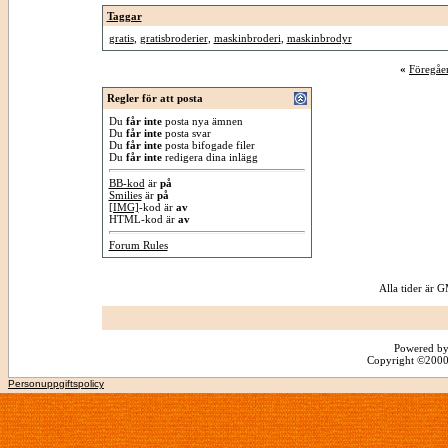
Taggar
gratis
,
gratisbroderier
,
maskinbroderi
,
maskinbrodyr
«
Föregåe
Regler för att posta
Du
får inte
posta nya ämnen
Du
får inte
posta svar
Du
får inte
posta bifogade filer
Du
får inte
redigera dina inlägg
BB-kod
är
på
Smilies
är
på
[IMG]
-kod är
av
HTML-kod är
av
Forum Rules
Alla tider är
Powered by
Copyright ©2000 -
Personuppgiftspolicy