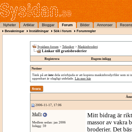
Nyheter
Artiklar
Bloggar
Forum
Bilder
Annonser
Recens
Bevakningar
Inställningar
Sök i forum
Forumregler
Sysidans forum
>
Tekniker
>
Maskinbroderi
Länkar till gratisbroderier
Registrera
Dagens inlägg
Notiser
Tänk på att
inte
dela ut/erbjuda er att kopiera maskinbrodyrfiler som ni int
uppenbart är olagligt utdelade.
Läs mer här
Ämn
2006-11-17, 17:06
MaFr
Mitt bidrag är rik
massor av vakra b
Medlem sedan: jan 2006
Inlägg: 59
broderier. Det bäst