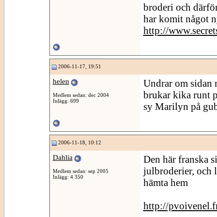
broderi och därför
har komit något n
http://www.secre
2006-11-17, 19:51
helen
Undrar om sidan m
brukar kika runt 
Medlem sedan: dec 2004
Inlägg: 699
sy Marilyn på gub
2006-11-18, 10:12
Dahlia
Den här franska si
julbroderier, och 
Medlem sedan: sep 2005
Inlägg: 4 350
hämta hem
http://pvoivenel.f