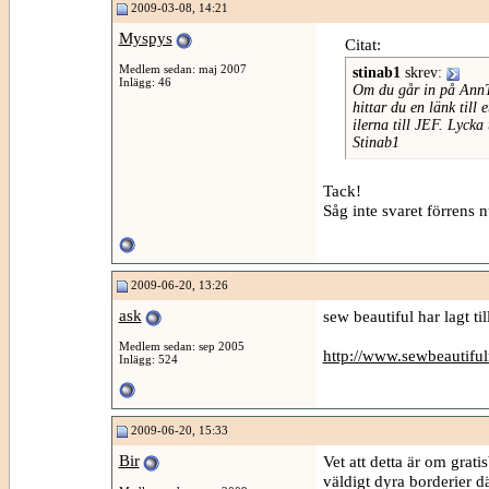
2009-03-08, 14:21
Myspys
Citat:
Medlem sedan: maj 2007
stinab1
skrev:
Inlägg: 46
Om du går in på AnnTh
hittar du en länk till
ilerna till JEF. Lycka t
Stinab1
Tack!
Såg inte svaret förrens n
2009-06-20, 13:26
ask
sew beautiful har lagt ti
Medlem sedan: sep 2005
http://www.sewbeautifu
Inlägg: 524
2009-06-20, 15:33
Bir
Vet att detta är om grat
väldigt dyra borderier d