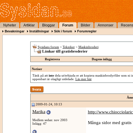
Nyheter
Artiklar
Bloggar
Forum
Bilder
Annonser
Recens
Bevakningar
Inställningar
Sök i forum
Forumregler
Sysidans forum
>
Tekniker
>
Maskinbroderi
Länkar till gratisbroderier
Registrera
Dagens inlägg
Notiser
Tänk på att
inte
dela ut/erbjuda er att kopiera maskinbrodyrfiler som ni int
uppenbart är olagligt utdelade.
Läs mer här
Ämn
2009-01-24, 10:13
Marika
http://www.chiocciolar
Medlem sedan: nov 2003
Många sidor med gratis 
Inlägg: 47