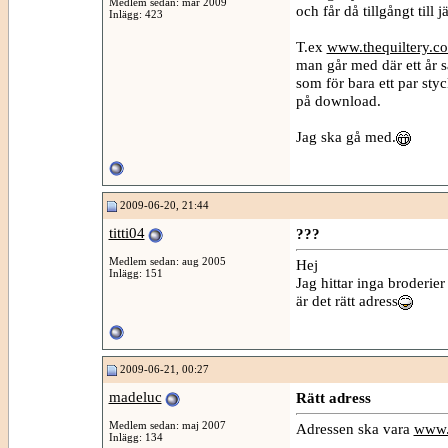
Medlem sedan: mar 2009
och får då tillgångt till j
Inlägg: 423
T.ex
www.thequiltery.c
man går med där ett år 
som för bara ett par st
på download.
Jag ska gå med.
2009-06-20, 21:44
titti04
???
Medlem sedan: aug 2005
Hej
Inlägg: 151
Jag hittar inga broderie
är det rätt adress
2009-06-21, 00:27
madeluc
Rätt adress
Medlem sedan: maj 2007
Adressen ska vara
www.
Inlägg: 134