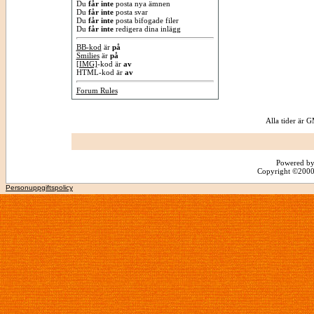
Du
får inte
posta nya ämnen
Du
får inte
posta svar
Du
får inte
posta bifogade filer
Du
får inte
redigera dina inlägg
BB-kod
är
på
Smilies
är
på
[IMG]
-kod är
av
HTML-kod är
av
Forum Rules
Alla tider är
Powered by
Copyright ©2000 -
Personuppgiftspolicy