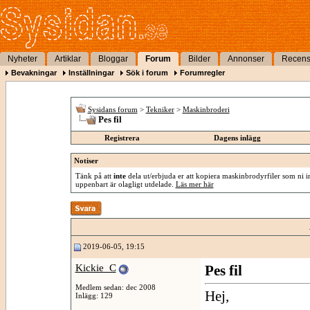
Nyheter
Artiklar
Bloggar
Forum
Bilder
Annonser
Recens
Bevakningar
Inställningar
Sök i forum
Forumregler
Sysidans forum
>
Tekniker
>
Maskinbroderi
Pes fil
Registrera
Dagens inlägg
Notiser
Tänk på att
inte
dela ut/erbjuda er att kopiera maskinbrodyrfiler som ni int
uppenbart är olagligt utdelade.
Läs mer här
2019-06-05, 19:15
Kickie_C
Pes fil
Medlem sedan: dec 2008
Hej,
Inlägg: 129