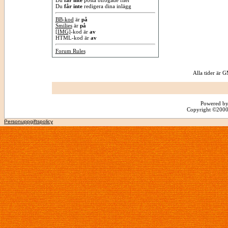
Du
får inte
posta bifogade filer
Du
får inte
redigera dina inlägg
BB-kod
är
på
Smilies
är
på
[IMG]
-kod är
av
HTML-kod är
av
Forum Rules
Alla tider är
Powered by
Copyright ©2000 -
Personuppgiftspolicy