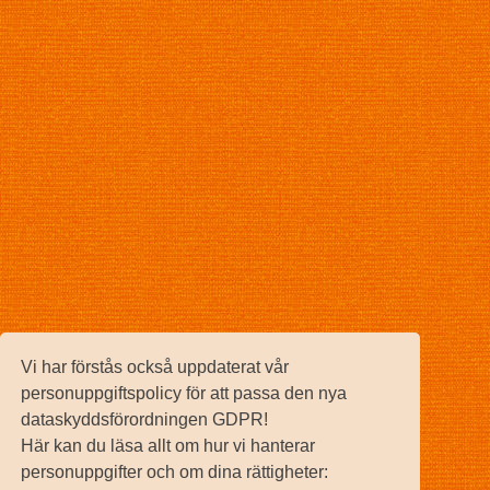
Vi har förstås också uppdaterat vår
personuppgiftspolicy för att passa den nya
dataskyddsförordningen GDPR!
Här kan du läsa allt om hur vi hanterar
personuppgifter och om dina rättigheter: