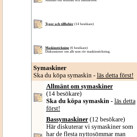
Allmänt om sömnad och handarbete.
Tyger och tillbehör
(14 besökare)
Maskinstickning
(6 besökare)
Diskussioner om allt som rör maskinstickning.
Symaskiner
Ska du köpa symaskin -
läs detta först!
Allmänt om symaskiner
(14 besökare)
Ska du köpa symaskin -
läs detta
först!
Bassymaskiner
(12 besökare)
Här diskuterar vi symaskiner som
har de flesta nyttosömmar man