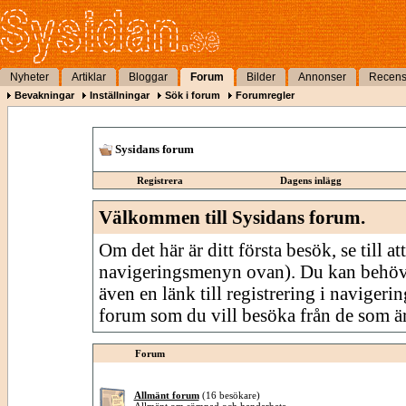
Nyheter
Artiklar
Bloggar
Forum
Bilder
Annonser
Recens
Bevakningar
Inställningar
Sök i forum
Forumregler
Sysidans forum
Registrera
Dagens inlägg
Välkommen till Sysidans forum.
Om det här är ditt första besök, se till att
navigeringsmenyn ovan). Du kan behöv
även en länk till registrering i navigeri
forum som du vill besöka från de som är
Forum
Allmänt forum
(16 besökare)