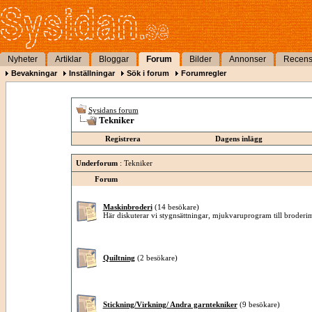
Nyheter
Artiklar
Bloggar
Forum
Bilder
Annonser
Recens
Bevakningar
Inställningar
Sök i forum
Forumregler
Sysidans forum
Tekniker
Registrera
Dagens inlägg
Underforum
: Tekniker
Forum
Maskinbroderi
(14 besökare)
Här diskuterar vi stygnsättningar, mjukvaruprogram till broder
Quiltning
(2 besökare)
Stickning/Virkning/ Andra garntekniker
(9 besökare)