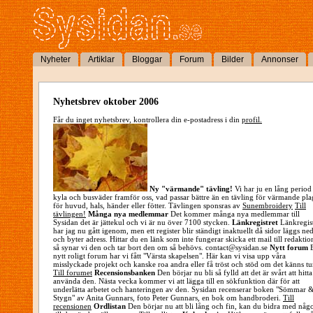
Nyheter
Artiklar
Bloggar
Forum
Bilder
Annonser
Nyhetsbrev oktober 2006
Får du inget nyhetsbrev, kontrollera din e-postadress i din
profil.
Ny "värmande" tävling!
Vi har ju en lång period
kyla och busväder framför oss, vad passar bättre än en tävling för värmande pl
för huvud, hals, händer eller fötter. Tävlingen sponsras av
Sunembroidery
Till
tävlingen!
Många nya medlemmar
Det kommer många nya medlemmar till
Sysidan det är jättekul och vi är nu över 7100 stycken.
Länkregistret
Länkregist
har jag nu gått igenom, men ett register blir ständigt inaktuellt då sidor läggs ne
och byter adress. Hittar du en länk som inte fungerar skicka ett mail till redakti
så synar vi den och tar bort den om så behövs. contact@sysidan.se
Nytt forum
E
nytt roligt forum har vi fått "Värsta skapelsen". Här kan vi visa upp våra
misslyckade projekt och kanske roa andra eller få tröst och stöd om det känns tu
Till forumet
Recensionsbanken
Den börjar nu bli så fylld att det är svårt att hitt
använda den. Nästa vecka kommer vi att lägga till en sökfunktion där för att
underlätta arbetet och hanteringen av den. Sysidan recenserar boken "Sömmar 
Stygn" av Anita Gunnars, foto Peter Gunnars, en bok om handbroderi.
Till
recensionen
Ordlistan
Den börjar nu att bli lång och fin, kan du bidra med någ