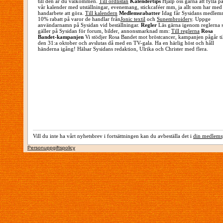
till den är du välkommen.
Till ordlistan
Kalendertips
Hjälp oss gärna att fylla på
vår kalender med utställningar, evenemang, stickcaféer mm, ja allt som har med
handarbete att göra.
Till kalendern
Medlemsrabatter
Idag får Sysidans medlem
10% rabatt på varor de handlar från
Jonic textil
och
Sunembroidery
. Uppge
användarnamn på Sysidan vid beställningar.
Regler
Läs gärna igenom reglerna
gäller på Sysidan för forum, bilder, annonsmarknad mm:
Till reglerna
Rosa
Bandet-kampanjen
Vi stödjer Rosa Bandet mot bröstcancer, kampanjen pågår ti
den 31:a oktober och avslutas då med en TV-gala. Ha en härlig höst och håll
händerna igång! Hälsar Sysidans redaktion, Ulrika och Christer med flera.
Vill du inte ha vårt nyhetsbrev i fortsättningen kan du avbeställa det i
din medlemsp
Personuppgiftspolicy