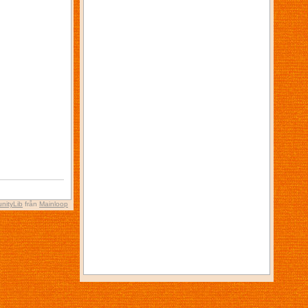
nityLib
från
Mainloop