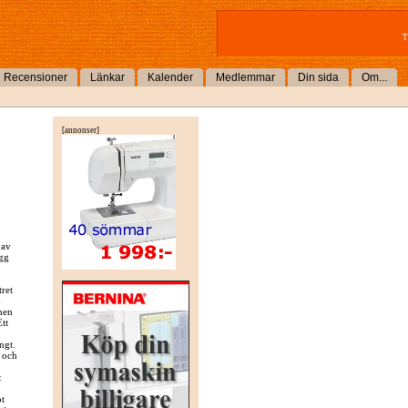
T
Recensioner
Länkar
Kalender
Medlemmar
Din sida
Om...
[annonser]
 av
agg
ret
d
onen
tt
ngt.
a och
&
ot