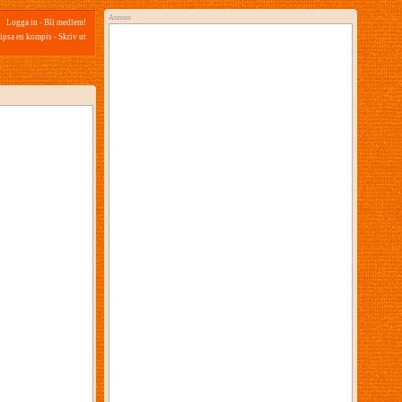
Annons
Logga in
-
Bli medlem!
ipsa en kompis
-
Skriv ut