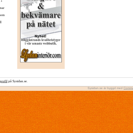
 i
mar
 som
ll
rofil
på Sysidan.se.
Sysidan.se är byggd med
Commu