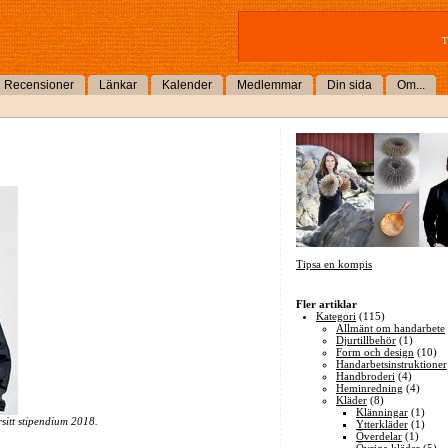
T
Recensioner
Länkar
Kalender
Medlemmar
Din sida
Om...
Tipsa en kompis
Fler artiklar
Kategori
(115)
Allmänt om handarbete
Djurtillbehör
(1)
Form och design
(10)
Handarbetsinstruktioner
Handbroderi
(4)
Heminredning
(4)
Kläder
(8)
Klänningar
(1)
sitt stipendium 2018.
Ytterkläder
(1)
Överdelar
(1)