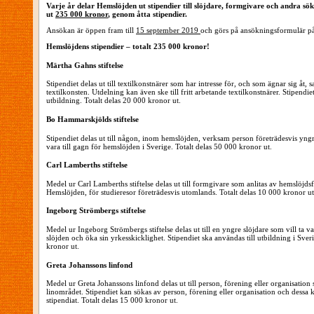
Varje år delar Hemslöjden ut stipendier till slöjdare, formgivare och andra sök
ut
235 000 kronor
, genom åtta stipendier.
Ansökan är öppen fram till
15 september 2019
och görs på ansökningsformulär p
Hemslöjdens stipendier – totalt 235 000 kronor!
Märtha Gahns stiftelse
Stipendiet delas ut till textilkonstnärer som har intresse för, och som ägnar sig åt,
textilkonsten. Utdelning kan även ske till fritt arbetande textilkonstnärer. Stipendi
utbildning. Totalt delas 20 000 kronor ut.
Bo Hammarskjölds stiftelse
Stipendiet delas ut till någon, inom hemslöjden, verksam person företrädesvis yngr
vara till gagn för hemslöjden i Sverige. Totalt delas 50 000 kronor ut.
Carl Lamberths stiftelse
Medel ur Carl Lamberths stiftelse delas ut till formgivare som anlitas av hemslöjdsf
Hemslöjden, för studieresor företrädesvis utomlands. Totalt delas 10 000 kronor ut
Ingeborg Strömbergs stiftelse
Medel ur Ingeborg Strömbergs stiftelse delas ut till en yngre slöjdare som vill ta v
slöjden och öka sin yrkesskicklighet. Stipendiet ska användas till utbildning i Sver
kronor ut.
Greta Johanssons linfond
Medel ur Greta Johanssons linfond delas ut till person, förening eller organisatio
linområdet. Stipendiet kan sökas av person, förening eller organisation och dessa 
stipendiat. Totalt delas 15 000 kronor ut.