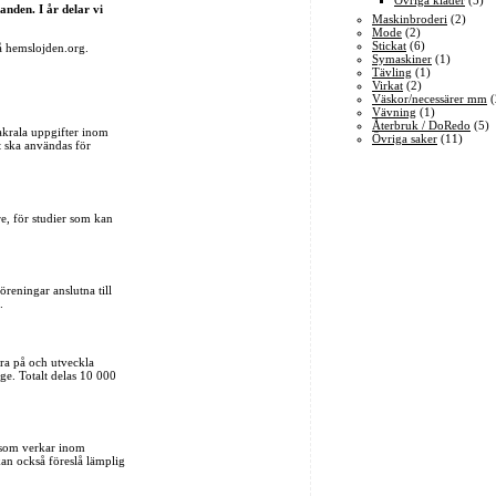
Övriga kläder
(5)
anden. I år delar vi
Maskinbroderi
(2)
Mode
(2)
Stickat
(6)
å hemslojden.org.
Symaskiner
(1)
Tävling
(1)
Virkat
(2)
Väskor/necessärer mm
(
Vävning
(1)
Återbruk / DoRedo
(5)
 sakrala uppgifter inom
Övriga saker
(11)
et ska användas för
e, för studier som kan
öreningar anslutna till
.
ara på och utveckla
ige. Totalt delas 10 000
n som verkar inom
kan också föreslå lämplig