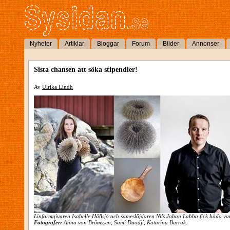
Nyheter
Artiklar
Bloggar
Forum
Bilder
Annonser
Sista chansen att söka stipendier!
Av
Ulrika Lindh
Linformgivaren Isabelle Hällsjö och sameslöjdaren Nils Johan Labba fick båda var
Fotografer:
Anna von Brömssen, Sami Duodji, Katarina
Barruk.