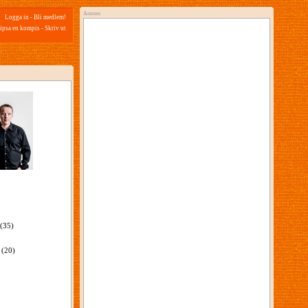
Annons
Logga in
-
Bli medlem!
ipsa en kompis
-
Skriv ut
(35)
(20)