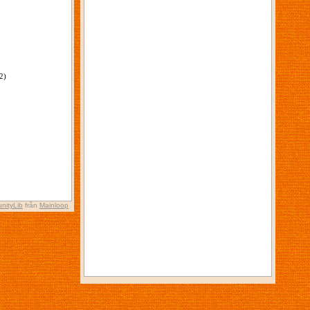
2)
nityLib
från
Mainloop