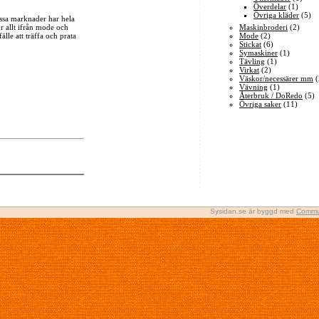
Överdelar
(1)
Övriga kläder
(5)
ssa marknader har hela
r allt ifrån mode och
Maskinbroderi
(2)
lle att träffa och prata
Mode
(2)
Stickat
(6)
Symaskiner
(1)
Tävling
(1)
Virkat
(2)
Väskor/necessärer mm
(
Vävning
(1)
Återbruk / DoRedo
(5)
Övriga saker
(11)
Sysidan.se är byggd med
Commu