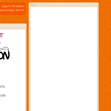
Annons
Logga in
-
Bli medlem!
ipsa en kompis
-
Skriv ut
(35)
(20)