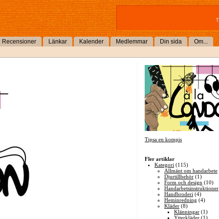
T
Recensioner
Länkar
Kalender
Medlemmar
Din sida
Om...
Tipsa en kompis
Fler artiklar
Kategori
(115)
Allmänt om handarbete
Djurtillbehör
(1)
Form och design
(10)
Handarbetsinstruktioner
Handbroderi
(4)
Heminredning
(4)
Kläder
(8)
Klänningar
(1)
Ytterkläder
(1)