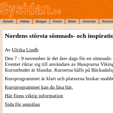
Nyheter
Artiklar
Bloggar
Forum
Bilder
Annonser
Recens
Nordens största sömnads- och inspirati
Av
Ulrika Lindh
Den 7 - 9 november är det åter dags för en sömnads- 
Eventet riktar sig till användare av Husqvarna Vikin
Kursutbudet är blandat. Kurserna hålls på Bäckadal
Kursprogrammet är klart och platserna brukar snabbt
Kursprogrammet kan du läsa här.
Här finns viktig information
Sida för anmälan