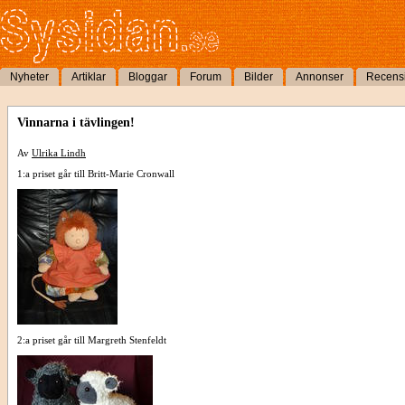
Nyheter
Artiklar
Bloggar
Forum
Bilder
Annonser
Recens
Vinnarna i tävlingen!
Av
Ulrika Lindh
1:a priset går till Britt-Marie Cronwall
2:a priset går till Margreth Stenfeldt