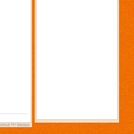
nityLib
från
Mainloop