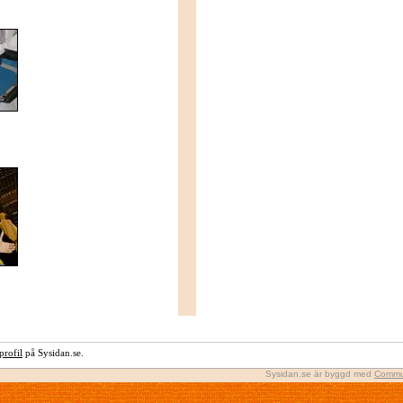
rofil
på Sysidan.se.
Sysidan.se är byggd med
Commu