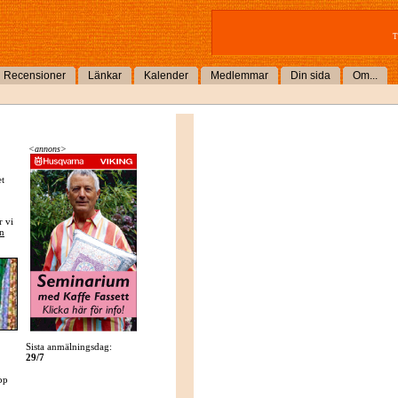
T
Recensioner
Länkar
Kalender
Medlemmar
Din sida
Om...
<annons>
et
r vi
n
Sista anmälningsdag:
29/7
pp