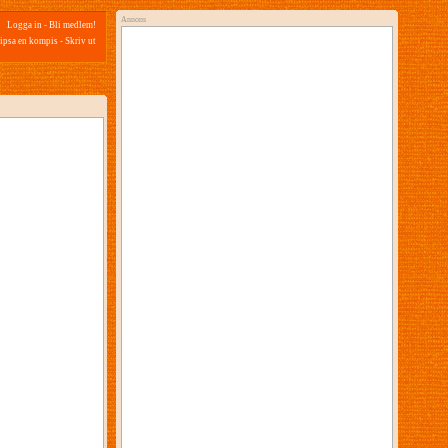
Annons
Logga in
-
Bli medlem!
ipsa en kompis
-
Skriv ut