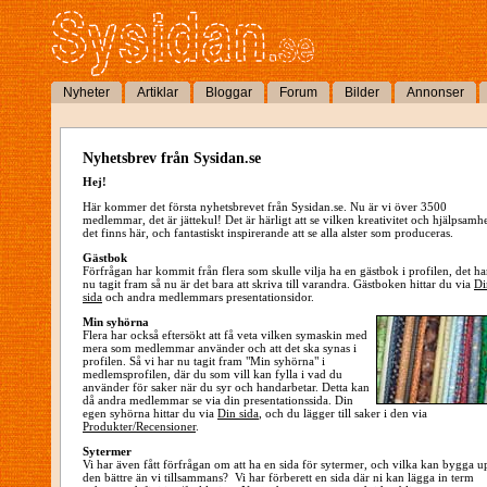
Nyheter
Artiklar
Bloggar
Forum
Bilder
Annonser
Nyhetsbrev från Sysidan.se
Hej!
Här kommer det första nyhetsbrevet från Sysidan.se. Nu är vi över 3500
medlemmar, det är jättekul! Det är härligt att se vilken kreativitet och hjälpsamh
det finns här, och fantastiskt inspirerande att se alla alster som produceras.
Gästbok
Förfrågan har kommit från flera som skulle vilja ha en gästbok i profilen, det ha
nu tagit fram så nu är det bara att skriva till varandra. Gästboken hittar du via
Di
sida
och andra medlemmars presentationsidor.
Min syhörna
Flera har också eftersökt att få veta vilken symaskin med
mera som medlemmar använder och att det ska synas i
profilen. Så vi har nu tagit fram "Min syhörna" i
medlemsprofilen, där du som vill kan fylla i vad du
använder för saker när du syr och handarbetar. Detta kan
då andra medlemmar se via din presentationssida. Din
egen syhörna hittar du via
Din sida
, och du lägger till saker i den via
Produkter/Recensioner
.
Sytermer
Vi har även fått förfrågan om att ha en sida för sytermer, och vilka kan bygga u
den bättre än vi tillsammans? Vi har förberett en sida där ni kan lägga in term