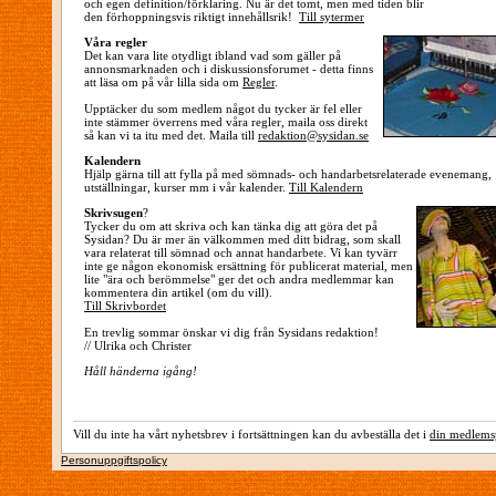
och egen definition/förklaring. Nu är det tomt, men med tiden blir
den förhoppningsvis riktigt innehållsrik!
Till sytermer
Våra regler
Det kan vara lite otydligt ibland vad som gäller på
annonsmarknaden och i diskussionsforumet - detta finns
att läsa om på vår lilla sida om
Regler
.
Upptäcker du som medlem något du tycker är fel eller
inte stämmer överrens med våra regler, maila oss direkt
så kan vi ta itu med det. Maila till
redaktion@sysidan.se
Kalendern
Hjälp gärna till att fylla på med sömnads- och handarbetsrelaterade evenemang,
utställningar, kurser mm i vår kalender.
Till Kalendern
Skrivsugen
?
Tycker du om att skriva och kan tänka dig att göra det på
Sysidan? Du är mer än välkommen med ditt bidrag, som skall
vara relaterat till sömnad och annat handarbete. Vi kan tyvärr
inte ge någon ekonomisk ersättning för publicerat material, men
lite "ära och berömmelse" ger det och andra medlemmar kan
kommentera din artikel (om du vill).
Till Skrivbordet
En trevlig sommar önskar vi dig från Sysidans redaktion!
// Ulrika och Christer
Håll händerna igång!
Vill du inte ha vårt nyhetsbrev i fortsättningen kan du avbeställa det i
din medlemsp
Personuppgiftspolicy