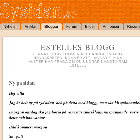
Nyheter
Artiklar
Bloggar
Forum
Bilder
Annonser
Recens
ESTELLES BLOGG
DENNA BLOGG KOMMER ATT HANDLA OM MINA
HANDARBETEN. KOMMER ATT LÄGGA UT MINA
ALSTER HÄR FRÅGA OM DU UNDRAR NÅGOT KRAM
ESTELLE
Ny på sidan
Hej alla
Jag är helt ny på sydsidan och på detta med blogg, men ska bli spännande.
Imorgon onsdag ska jag börja på vanessas snurrklänning spännande värre
detta och hon väntar
Bild kommer imorgon
Sov gott