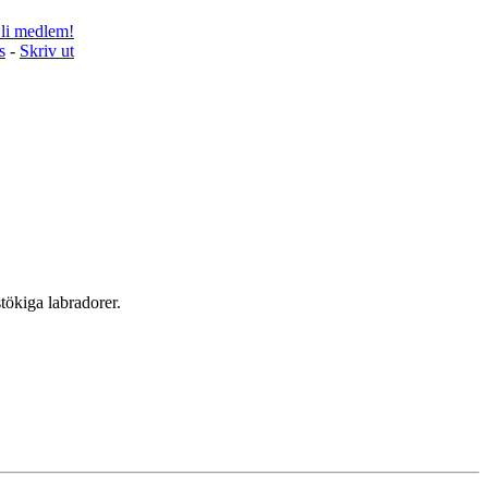
li medlem!
s
-
Skriv ut
tökiga labradorer.