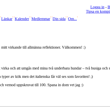
Logga in
-
B
Tipsa en kompi
Länkar
Kalender
Medlemmar
Din sida
Om...
n mitt virkande till allmänna reflektioner. Välkommen! :)
tt virka och att umgås med mina två underbara hundar – två busiga och s
a typer av kök men det italienska får väl ses som favoriten! ;)
och vemod uppskruvat till 100. Spana in dom vet jag :)