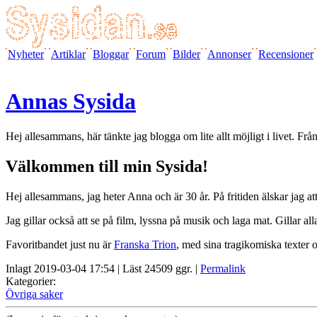
Nyheter
Artiklar
Bloggar
Forum
Bilder
Annonser
Recensioner
Annas Sysida
Hej allesammans, här tänkte jag blogga om lite allt möjligt i livet. Frå
Välkommen till min Sysida!
Hej allesammans, jag heter Anna och är 30 år. På fritiden älskar jag a
Jag gillar också att se på film, lyssna på musik och laga mat. Gillar all
Favoritbandet just nu är
Franska Trion
, med sina tragikomiska texter 
Inlagt 2019-03-04 17:54 | Läst 24509 ggr. |
Permalink
Kategorier:
Övriga saker