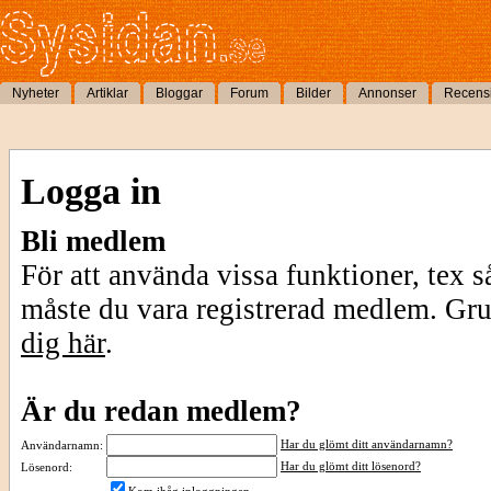
Nyheter
Artiklar
Bloggar
Forum
Bilder
Annonser
Recens
Logga in
Bli medlem
För att använda vissa funktioner, tex s
måste du vara registrerad medlem. Gr
dig här
.
Är du redan medlem?
Har du glömt ditt användarnamn?
Användarnamn:
Har du glömt ditt lösenord?
Lösenord: