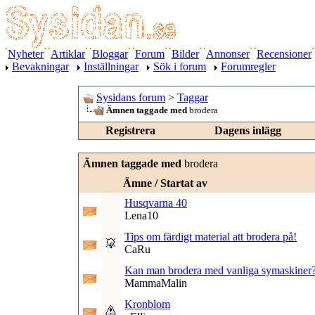
Nyheter
Artiklar
Bloggar
Forum
Bilder
Annonser
Recensioner
Bevakningar
Inställningar
Sök i forum
Forumregler
Sysidans forum
>
Taggar
Ämnen taggade med
brodera
Registrera
Dagens inlägg
Ämnen taggade med
brodera
Ämne / Startat av
Husqvarna 40
Lena10
Tips om färdigt material att brodera på!
CaRu
Kan man brodera med vanliga symaskiner
MammaMalin
Kronblom