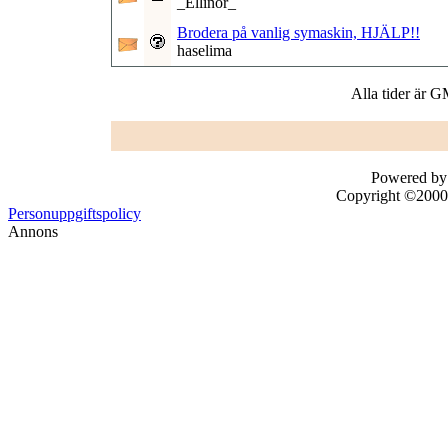
_Ellinor_
Brodera på vanlig symaskin, HJÄLP!!
haselima
Alla tider är 
Powered by 
Copyright ©2000 -
Personuppgiftspolicy
Annons