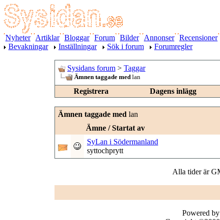
Nyheter
Artiklar
Bloggar
Forum
Bilder
Annonser
Recensioner
Bevakningar
Inställningar
Sök i forum
Forumregler
Sysidans forum
>
Taggar
Ämnen taggade med
lan
Registrera
Dagens inlägg
Ämnen taggade med
lan
Ämne / Startat av
SyLan i Södermanland
syttochprytt
Alla tider är 
Powered by 