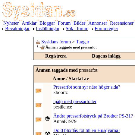
Nyheter
Artiklar
Bloggar
Forum
Bilder
Annonser
Recensioner
Bevakningar
Inställningar
Sök i forum
Forumregler
Sysidans forum
>
Taggar
Ämnen taggade med
pressarfot
Registrera
Dagens inlägg
Ämnen taggade med
pressarfot
Ämne / Startat av
Pressarfot som syr nära höger sida?
kboortz
hjälp med pressarfötter
pestilence
Ändra pressarfotstryck på Brother PS-31?
AnnaE1979
Dold blixtlås-fot till en Husqvarna?