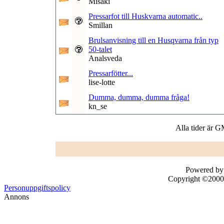
Misaki
Pressarfot till Huskvarna automatic..
Smillan
Brulsanvisning till en Husqvarna från typ
50-talet
Analsveda
Pressarfötter...
lise-lotte
Dumma, dumma, dumma fråga!
kn_se
Alla tider är 
Powered by 
Copyright ©2000 -
Personuppgiftspolicy
Annons