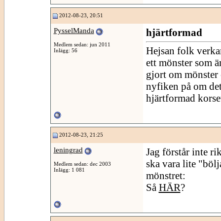
2012-08-23, 20:51
PysselManda
hjärtformad
Medlem sedan: jun 2011
Hejsan folk verkar
Inlägg: 56
ett mönster som ä
gjort om mönster 
nyfiken på om det
hjärtformad korse
2012-08-23, 21:25
leningrad
Jag förstår inte r
ska vara lite "böl
Medlem sedan: dec 2003
Inlägg: 1 081
mönstret:
Så
HÄR
?