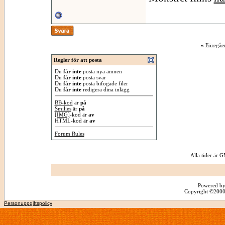
«
Föregåe
Regler för att posta
Du
får inte
posta nya ämnen
Du
får inte
posta svar
Du
får inte
posta bifogade filer
Du
får inte
redigera dina inlägg
BB-kod
är
på
Smilies
är
på
[IMG]
-kod är
av
HTML-kod är
av
Forum Rules
Alla tider är
Powered by
Copyright ©2000 -
Personuppgiftspolicy