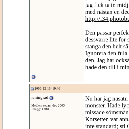
jag fick ta in mid
med nästan en dec
http://i34.photo
Den passar perfek
dessvärre lite för 
stänga den helt s
Ignorera den fula
den. Jag har också
hade den till i mi
2006-12-10, 19:46
leningrad
Nu har jag näsatn 
mönster. Hade ly
Medlem sedan: dec 2003
Inlägg: 1 081
missade sömsmånen
Korsetten var anna
inte standard; stl