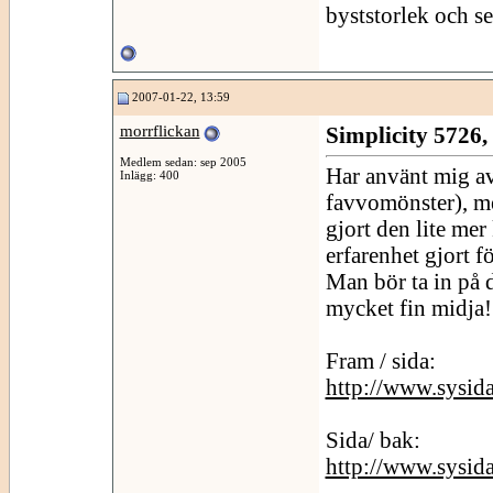
byststorlek och se
2007-01-22, 13:59
morrflickan
Simplicity 5726,
Medlem sedan: sep 2005
Har använt mig av
Inlägg: 400
favvomönster), me
gjort den lite mer
erfarenhet gjort f
Man bör ta in på d
mycket fin midja!
Fram / sida:
http://www.sysid
Sida/ bak:
http://www.sysid