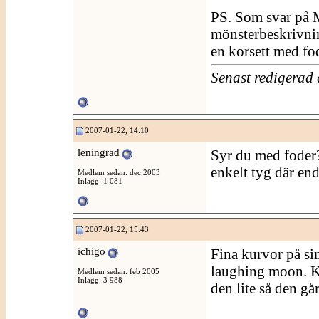
PS. Som svar på M
mönsterbeskrivnin
en korsett med fod
Senast redigerad
2007-01-22, 14:10
leningrad
Syr du med foder?
enkelt tyg där en
Medlem sedan: dec 2003
Inlägg: 1 081
2007-01-22, 15:43
ichigo
Fina kurvor på si
laughing moon. K
Medlem sedan: feb 2005
Inlägg: 3 988
den lite så den gå