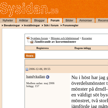
Nyheter
Artiklar
Bloggar
Forum
Bilder
Annonser
Recens
Bevakningar
Inställningar
Sök i forum
Forumregler
Sysidans forum
>
Mönster och klädsömnad
>
Korsetter
Jämförande av korsettmönster
Registrera
Dagens inlägg
2006-12-06, 09:55
bandykullan
Nu i höst har jag 
överdelsmönster til
Medlem sedan: maj 2006
Inlägg: 157
mönster på drndl-k
en väldigt söt bys
mönstret, två sto
jämförde jag mått