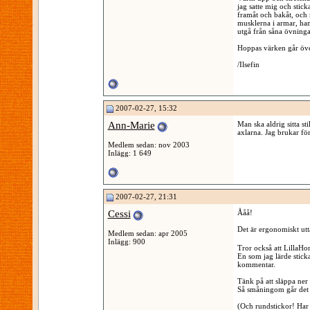
jag satte mig och stic
framåt och bakåt, och 
musklerna i armar, ha
utgå från såna övnin
Hoppas värken går öve
/Ilsefin
2007-02-27, 15:32
Ann-Marie
Man ska aldrig sitta st
axlarna. Jag brukar för
Medlem sedan: nov 2003
Inlägg: 1 649
2007-02-27, 21:31
Cessi
Ååå!
Det är ergonomiskt utt
Medlem sedan: apr 2005
Inlägg: 900
Tror också att LillaHo
En som jag lärde stick
kommentar.
Tänk på att släppa ner
Så småningom går det 
(Och rundstickor! Har i