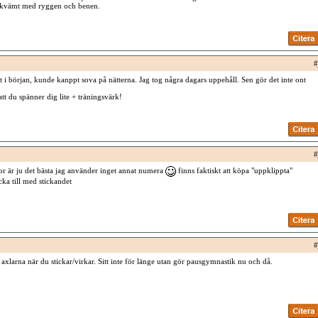
a bekvämt med ryggen och benen.
#
 i början, kunde kanppt sova på nätterna. Jag tog några dagars uppehåll. Sen gör det inte ont
att du spänner dig lite + träningsvärk!
#
kor är ju det bästa jag använder inget annat numera
finns faktiskt att köpa "uppklippta"
ka till med stickandet
#
 axlarna när du stickar/virkar. Sitt inte för länge utan gör pausgymnastik nu och då.