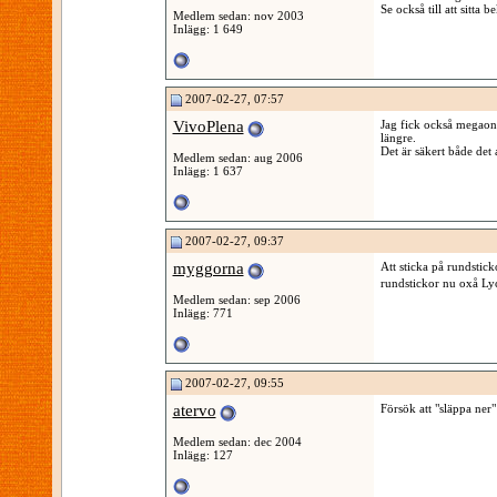
Se också till att sitt
Medlem sedan: nov 2003
Inlägg: 1 649
2007-02-27, 07:57
VivoPlena
Jag fick också megaont
längre.
Det är säkert både det 
Medlem sedan: aug 2006
Inlägg: 1 637
2007-02-27, 09:37
myggorna
Att sticka på rundstic
rundstickor nu oxå Lyc
Medlem sedan: sep 2006
Inlägg: 771
2007-02-27, 09:55
atervo
Försök att "släppa ner"
Medlem sedan: dec 2004
Inlägg: 127