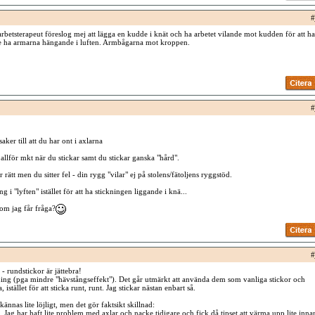
#
arbetsterapeut föreslog mej att lägga en kudde i knät och ha arbetet vilande mot kudden för att ha
nte ha armarna hängande i luften. Armbågarna mot kroppen.
#
aker till att du har ont i axlarna
llför mkt när du stickar samt du stickar ganska "hård".
er rätt men du sitter fel - din rygg "vilar" ej på stolens/fätoljens ryggstöd.
g i "lyften" istället för att ha stickningen liggande i knä...
 om jag får fråga?
#
 rundstickor är jättebra!
ing (pga mindre "hävstångseffekt"). Det går utmärkt att använda dem som vanliga stickor och
 istället för att sticka runt, runt. Jag stickar nästan enbart så.
ännas lite löjligt, men det gör faktsikt skillnad:
 Jag har haft lite problem med axlar och nacke tidigare och fick då tipset att värma upp lite inna