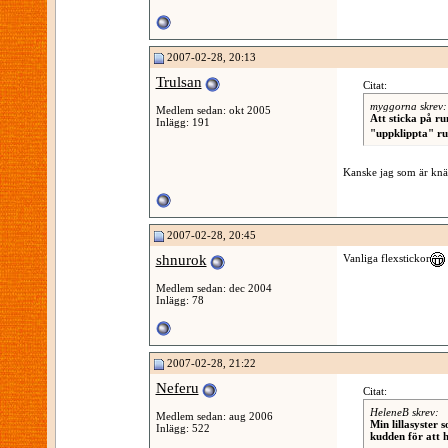
2007-02-28, 20:13
Trulsan
Citat:
myggorna skrev:
Medlem sedan: okt 2005
Att sticka på r
Inlägg: 191
"uppklippta" ru
Kanske jag som är kn
2007-02-28, 20:45
shnurok
Vanliga flexstickor
Medlem sedan: dec 2004
Inlägg: 78
2007-02-28, 21:22
Neferu
Citat:
HeleneB skrev:
Medlem sedan: aug 2006
Min lillasyster 
Inlägg: 522
kudden för att 