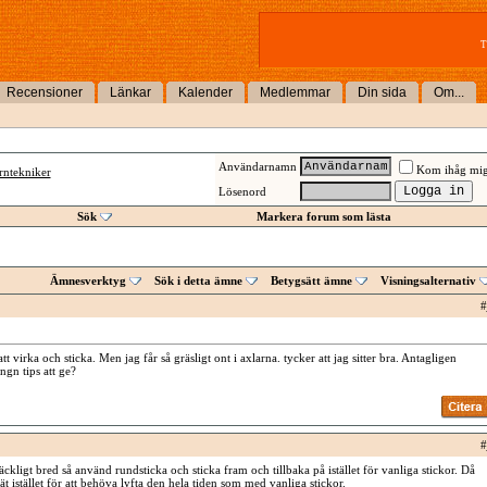
T
Recensioner
Länkar
Kalender
Medlemmar
Din sida
Om...
Användarnamn
Kom ihåg mi
rntekniker
Lösenord
Sök
Markera forum som lästa
Ämnesverktyg
Sök i detta ämne
Betygsätt ämne
Visningsalternativ
#
att virka och sticka. Men jag får så gräsligt ont i axlarna. tycker att jag sitter bra. Antagligen
ngn tips att ge?
#
äckligt bred så använd rundsticka och sticka fram och tillbaka på istället för vanliga stickor. Då
ät istället för att behöva lyfta den hela tiden som med vanliga stickor.