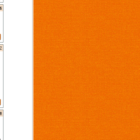
6
7
8
n