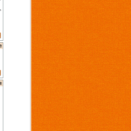
n
9
0