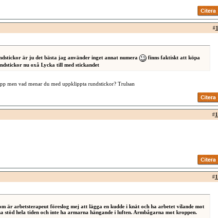
#
1
undstickor är ju det bästa jag använder inget annat numera
finns faktiskt att köpa
ndstickor nu oxå Lycka till med stickandet
äpp men vad menar du med uppklippta rundstickor? Trulsan
#
1
#
1
som är arbetsterapeut föreslog mej att lägga en kudde i knät och ha arbetet vilande mot
ha stöd hela tiden och inte ha armarna hängande i luften. Armbågarna mot kroppen.