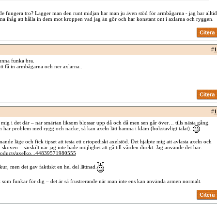
e fungera tro? Lägger man den runt midjan har man ju även stöd för armbågarna - jag har alltid
a ihåg att hålla in dem mot kroppen vad jag än gör och har konstant ont i axlarna och ryggen.
#
1
unna funka bra.
tt få in armbågarna och ner axlarna..
#
1
mig i det där – när smärtan liksom blossar upp då och då men sen går över… tills nästa gång.
 har problem med rygg och nacke, så kan axeln lätt hamna i kläm (bokstavligt talat).
nande läge och fick tipset att testa ett ortopediskt axelstöd. Det hjälpte mig att avlasta axeln och
koven – särskilt när jag inte hade möjlighet att gå till vården direkt. Jag använde det här:
products/axelko...44839571980555
kur, men det gav faktiskt en hel del lättnad.
 som funkar för dig – det är så frustrerande när man inte ens kan använda armen normalt.