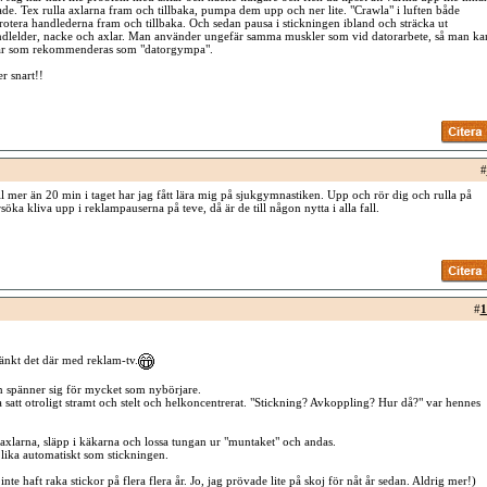
kade. Tex rulla axlarna fram och tillbaka, pumpa dem upp och ner lite. "Crawla" i luften både
rotera handlederna fram och tillbaka. Och sedan pausa i stickningen ibland och sträcka ut
ndlelder, nacke och axlar. Man använder ungefär samma muskler som vid datorarbete, så man ka
gar som rekommenderas som "datorgympa".
r snart!!
#
ill mer än 20 min i taget har jag fått lära mig på sjukgymnastiken. Upp och rör dig och rulla på
söka kliva upp i reklampauserna på teve, då är de till någon nytta i alla fall.
#
1
änkt det där med reklam-tv.
n spänner sig för mycket som nybörjare.
a satt otroligt stramt och stelt och helkoncentrerat. "Stickning? Avkoppling? Hur då?" var hennes
 axlarna, släpp i käkarna och lossa tungan ur "muntaket" och andas.
lika automatiskt som stickningen.
nte haft raka stickor på flera flera år. Jo, jag prövade lite på skoj för nåt år sedan. Aldrig mer!)