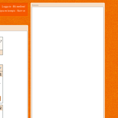
Annons
Logga in
-
Bli medlem!
ipsa en kompis
-
Skriv ut
g?
1
2