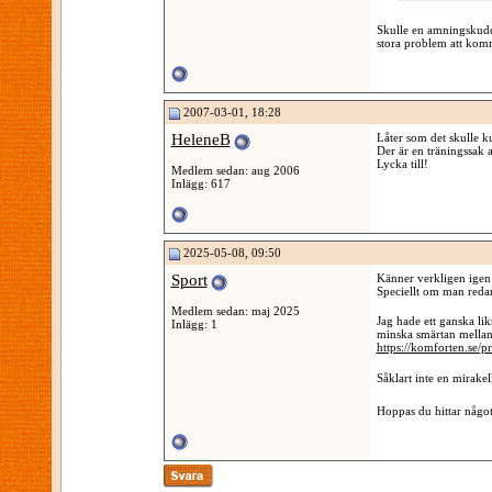
Skulle en amningskudd
stora problem att komm
2007-03-01, 18:28
HeleneB
Låter som det skulle k
Der är en träningssak a
Lycka till!
Medlem sedan: aug 2006
Inlägg: 617
2025-05-08, 09:50
Sport
Känner verkligen igen 
Speciellt om man redan
Medlem sedan: maj 2025
Jag hade ett ganska lik
Inlägg: 1
minska smärtan mellan s
https://komforten.se/
Såklart inte en mirakel
Hoppas du hittar något