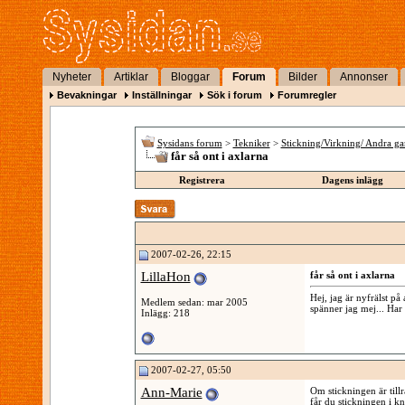
Nyheter
Artiklar
Bloggar
Forum
Bilder
Annonser
Bevakningar
Inställningar
Sök i forum
Forumregler
Sysidans forum
>
Tekniker
>
Stickning/Virkning/ Andra ga
får så ont i axlarna
Registrera
Dagens inlägg
2007-02-26, 22:15
LillaHon
får så ont i axlarna
Hej, jag är nyfrälst på 
Medlem sedan: mar 2005
spänner jag mej... Har 
Inlägg: 218
2007-02-27, 05:50
Ann-Marie
Om stickningen är tillr
får du stickningen i kn