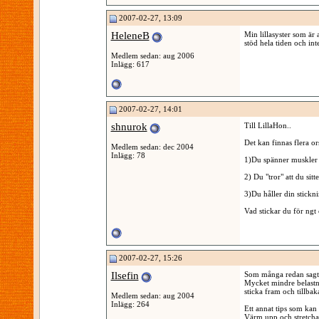
2007-02-27, 13:09
HeleneB
Min lillasyster som är 
stöd hela tiden och i
Medlem sedan: aug 2006
Inlägg: 617
2007-02-27, 14:01
shnurok
Till LillaHon..
Det kan finnas flera ors
Medlem sedan: dec 2004
Inlägg: 78
1)Du spänner muskler a
2) Du "tror" att du sitt
3)Du håller din sticknin
Vad stickar du för ngt
2007-02-27, 15:26
Ilsefin
Som många redan sagt -
Mycket mindre belastn
sticka fram och tillbaka,
Medlem sedan: aug 2004
Inlägg: 264
Ett annat tips som kan k
Värm upp och stretcha.