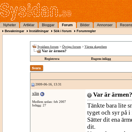
Nyheter
Artiklar
Bloggar
Forum
Bilder
Annonser
Recens
Bevakningar
Inställningar
Sök i forum
Forumregler
Sysidans forum
>
Övriga forum
>
Värsta skapelsen
Var är ärmen?
Registrera
Dagens inlägg
2009-06-16, 13:31
xlin
Var är ärmen
Medlem sedan: feb 2007
Tänkte bara lite sn
Inlägg: 27
tyget och syr på i 
Sätter dit ena ärm
dit.