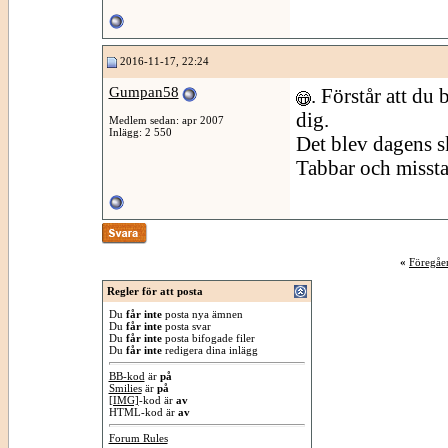
2016-11-17, 22:24
Gumpan58
. Förstår att du
dig.
Medlem sedan: apr 2007
Inlägg: 2 550
Det blev dagens sk
Tabbar och missta
«
Föregåe
Regler för att posta
Du
får inte
posta nya ämnen
Du
får inte
posta svar
Du
får inte
posta bifogade filer
Du
får inte
redigera dina inlägg
BB-kod
är
på
Smilies
är
på
[IMG]
-kod är
av
HTML-kod är
av
Forum Rules