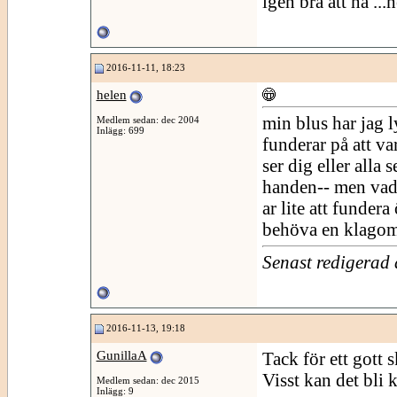
igen bra att ha ...
2016-11-11, 18:23
helen
min blus har jag l
Medlem sedan: dec 2004
Inlägg: 699
funderar på att va
ser dig eller alla 
handen-- men vad 
ar lite att fundera
behöva en klagomu
Senast redigerad
2016-11-13, 19:18
GunillaA
Tack för ett gott sk
Visst kan det bli 
Medlem sedan: dec 2015
Inlägg: 9