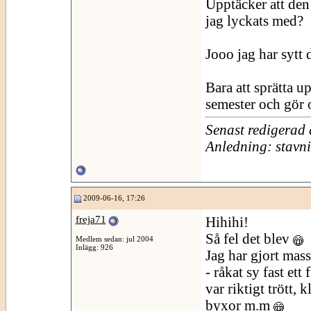
Upptäcker att den 
jag lyckats med?
Jooo jag har sytt 
Bara att sprätta u
semester och gör 
Senast redigerad
Anledning: stavn
2009-06-16, 17:26
freja71
Hihihi!
Så fel det blev
Medlem sedan: jul 2004
Inlägg: 926
Jag har gjort mass
- råkat sy fast ett
var riktigt trött,
byxor m.m