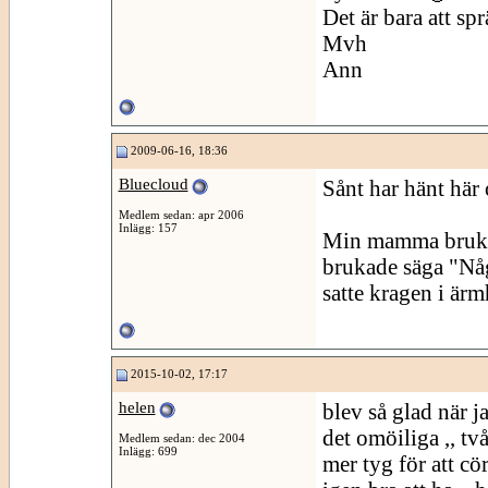
Det är bara att sp
Mvh
Ann
2009-06-16, 18:36
Bluecloud
Sånt har hänt här 
Medlem sedan: apr 2006
Inlägg: 157
Min mamma brukad
brukade säga "Någ
satte kragen i ärm
2015-10-02, 17:17
helen
blev så glad när ja
det omöiliga ,, t
Medlem sedan: dec 2004
Inlägg: 699
mer tyg för att cör