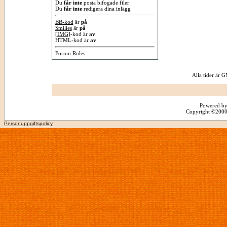
Du
får inte
posta bifogade filer
Du
får inte
redigera dina inlägg
BB-kod
är
på
Smilies
är
på
[IMG]
-kod är
av
HTML-kod är
av
Forum Rules
Alla tider är
Powered by
Copyright ©2000 -
Personuppgiftspolicy