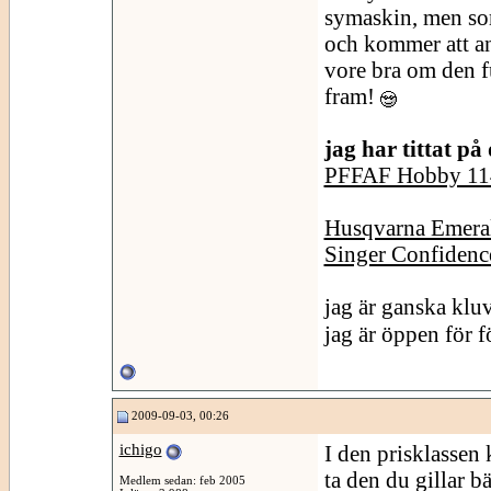
symaskin, men som
och kommer att a
vore bra om den fu
fram!
jag har tittat på
PFFAF Hobby 11
Husqvarna Emera
Singer Confidenc
jag är ganska kl
jag är öppen för 
2009-09-03, 00:26
ichigo
I den prisklassen 
ta den du gillar b
Medlem sedan: feb 2005