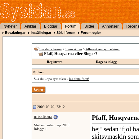
Nyheter
Artiklar
Bloggar
Forum
Bilder
Annonser
Recens
Bevakningar
Inställningar
Sök i forum
Forumregler
Sysidans forum
>
Symaskiner
>
Allmänt om symaskiner
Pfaff, Husqvarna eller Singer?
Registrera
Dagens inlägg
Notiser
Ska du köpa symaskin -
läs detta först!
2009-09-02, 23:12
missfiona
Pfaff, Husqvarna
Medlem sedan: sep 2009
hej! sedan ifjol ha
Inlägg: 1
skitsymaskin som h