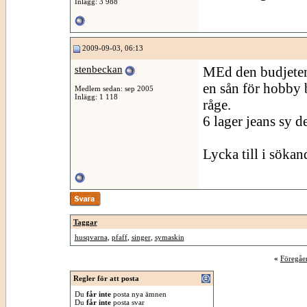
Inlägg: 3 988
2009-09-03, 06:13
stenbeckan
MEd den budjeten
en sån för hobby 
Medlem sedan: sep 2005
Inlägg: 1 118
råge.
6 lager jeans sy d
Lycka till i sökan
Taggar
husqvarna
,
pfaff
,
singer
,
symaskin
«
Föregåe
Regler för att posta
Du
får inte
posta nya ämnen
Du
får inte
posta svar