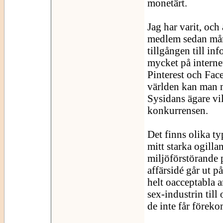
monetärt.
Jag har varit, och
medlem sedan mång
tillgången till in
mycket på interne
Pinterest och Fac
världen kan man me
Sysidans ägare vil
konkurrensen.
Det finns olika t
mitt starka ogilla
miljöförstörande p
affärsidé går ut p
helt oacceptabla 
sex-industrin till 
de inte får förek