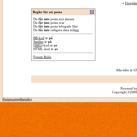
«
Föregåe
Regler för att posta
Du
får inte
posta nya ämnen
Du
får inte
posta svar
Du
får inte
posta bifogade filer
Du
får inte
redigera dina inlägg
BB-kod
är
på
Smilies
är
på
[IMG]
-kod är
av
HTML-kod är
av
Forum Rules
Alla tider är
Powered by
Copyright ©2000 -
Personuppgiftspolicy