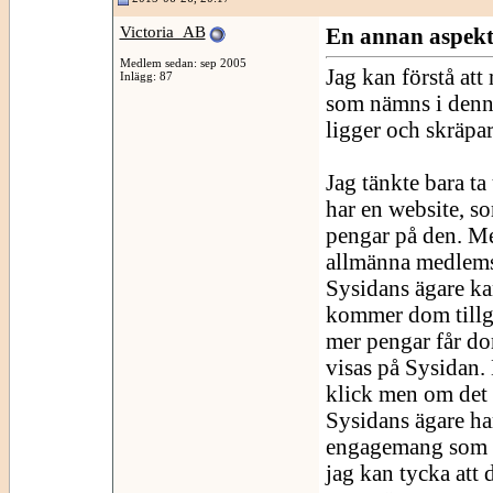
Victoria_AB
En annan aspekt
Medlem sedan: sep 2005
Jag kan förstå at
Inlägg: 87
som nämns i denna
ligger och skräpar
Jag tänkte bara 
har en website, som
pengar på den. Med
allmänna medlems
Sysidans ägare kan
kommer dom tillgo
mer pengar får do
visas på Sysidan.
klick men om det ä
Sysidans ägare ha
engagemang som vi
jag kan tycka att 