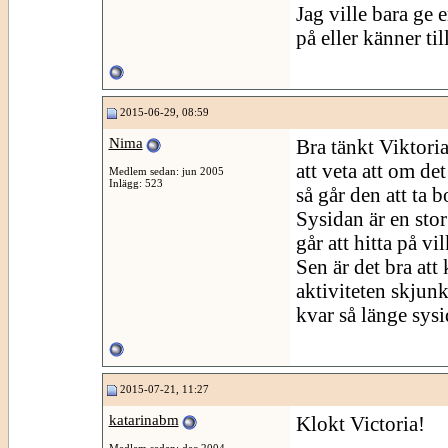
Jag ville bara ge
på eller känner til
2015-06-29, 08:59
Nima
Bra tänkt Viktoria
att veta att om de
Medlem sedan: jun 2005
Inlägg: 523
så går den att ta b
Sysidan är en sto
går att hitta på vil
Sen är det bra att
aktiviteten skjun
kvar så länge sys
2015-07-21, 11:27
katarinabm
Klokt Victoria!
Medlem sedan: dec 2004