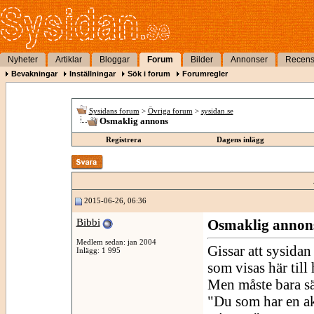
Nyheter
Artiklar
Bloggar
Forum
Bilder
Annonser
Recens
Bevakningar
Inställningar
Sök i forum
Forumregler
Sysidans forum
>
Övriga forum
>
sysidan.se
Osmaklig annons
Registrera
Dagens inlägg
2015-06-26, 06:36
Bibbi
Osmaklig annon
Medlem sedan: jan 2004
Gissar att sysidan
Inlägg: 1 995
som visas här till
Men måste bara sä
"Du som har en ak