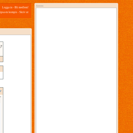
Annons
Logga in
-
Bli medlem!
ipsa en kompis
-
Skriv ut
g?