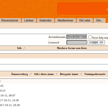
T
Recensioner
Länkar
Kalender
Medlemmar
Din sida
Om...
Användarnamn
Kom ihåg mi
Lösenord
Sök
Markera forum som lästa
Ämnesverktyg
Sök i detta ämne
Betygsätt ämne
Visningsalternativ
6
:01
9:23
-10-11,
09:07
17-10-11,
14:36
017-10-11,
20:28