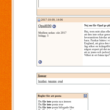
2017-10-09, 14:06
Opal690
Nej nu får Opal ge pla
Hej, trots mitt alias el
Medlem sedan: okt 2017
att den inte orkar geno
Inlägg: 5
leverantören hävdar at
bara. Funkar bättre i 
England, att göra den ti
Jag söker en krångelfri
någon expert på det men
att sy jeans och jackor
Vilket är ert bästa tips?
Taggar
brother
,
janome
,
opal
Regler för att posta
Du
får inte
posta nya ämnen
Du
får inte
posta svar
Du
får inte
posta bifogade filer