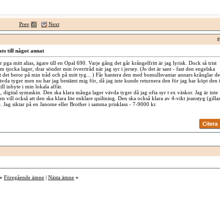
Prev
Next
#
ts till något annat
ler pga mitt alias, ägare till en Opal 690. Varje gång det går krångelfritt är jag lyrisk. Dock så trist
m tjocka lager, drar sönder min överrtråd när jag syr i jersey. (Jo det är sant - fast den engelska
t det beror på min tråd och på mitt tyg... ) Får hantera den med bomullsvantar annars krånglar de
vävda tyger men nu har jag bestämt mig för, då jag inte kunde returnera den för jag har köpt den 
ll inbyte i min lokala affär.
, digital symaskin. Den ska klara många lager vävda tyger då jag ofta syr t ex väskor. Jag är inte
 vill också att den ska klara lite enklare quiltning. Den ska också klara av 4-vikt jeanstyg (gilla
). Jag siktar på en Janome eller Brother i samma prisklass - 7-9000 kr.
«
Föregående ämne
|
Nästa ämne
»