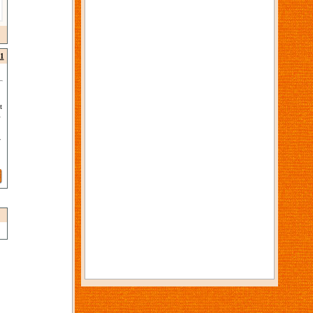
1
t
i
r