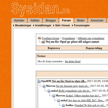
Nyheter
Artiklar
Bloggar
Forum
Bilder
Annonser
Bevakningar
Inställningar
Sök i forum
Forumregler
Sysidans forum
>
Symaskiner
>
Allmänt om symaskiner
Nej nu får Opal ge plats till något annat
Registrera
Dagens inlägg
Notiser
Ska du köpa symaskin -
läs detta först!
Opal690
Nej nu får Opal ge plats till...
2017-10-09,
14:0
Marron
Vet att Janome easy jeans är...
2017-10-10,
08
suskal
Kolla symaskiner när det är...
2017-10-10,
0
Marron
Suskal. Vilken maskin har du?...
2017
suskal
Jag har en Juki HZL Dx7. Den...
20
Andlae
@suskal Ny här och ny på...
2